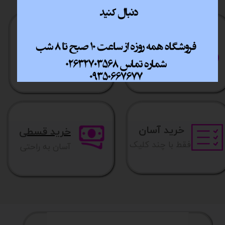
ارسال سریع
پشتیبانی انلاین
​​سراسر ایران
​7روز هفته 10تا 20
خرید آسان
خرید قسطی
فقط با چند کلیک
آسان به راحتی