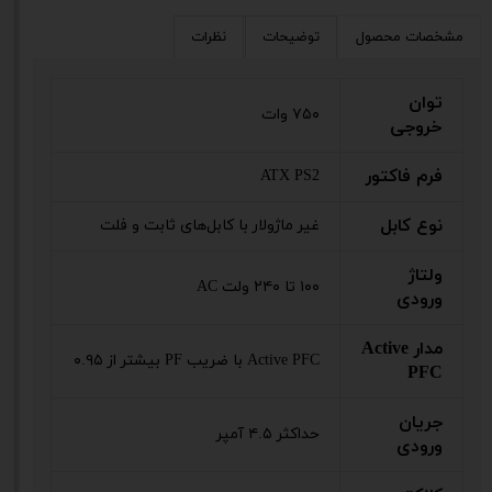
مشخصات محصول
توضیحات
نظرات
توان
۷۵۰ وات
خروجی
فرم فاکتور
ATX PS2
نوع کابل
غیر ماژولار با کابل‌های ثابت و فلت
ولتاژ
۱۰۰ تا ۲۴۰ ولت AC
ورودی
مدار Active
Active PFC با ضریب PF بیشتر از ۰.۹۵
PFC
جریان
حداکثر ۴.۵ آمپر
ورودی