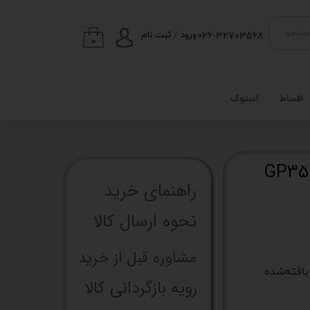
026-32703568
ستجو
ورود
/
ثبت نام
۰
حساب کاربری من
تغییر گذر واژه
اقساط
استوک
سفارشات
خروج از حساب
کاربری
راهنما​​​​​​​​​​​​​​ی خرید
نحوه ارسال کالا
مشاوره قبل از خرید
بافته‌شده
رویه بازگردانی کالا