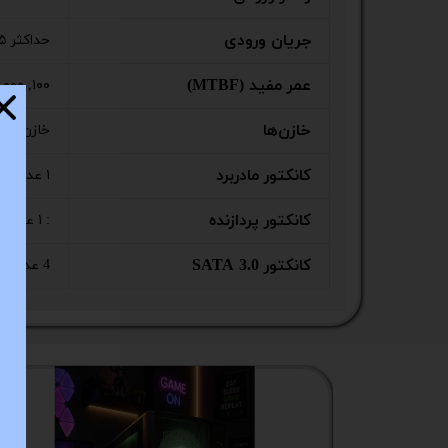
ستا
جریان ورودی
حداکثر ۳.۵ آمپر
عمر مفید (MTBF)
۱۰۰, ۰۰۰ ساعت در دمای ۲۵ درجه سانتی‌گراد
خازن‌ها
خازن‌های تایوانی SamXon با درجه حر
کانکتور مادربرد
۱ عدد ۲۴ پین (۲۰+۴)
کانکتور پردازنده
: ۱ عدد ۸ پین (۴+۴)
کانکتور SATA 3.0
4 عدد