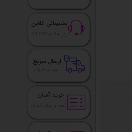
پشتیبانی انلاین
​7روز هفته 10تا 20
ارسال سریع
​​سراسر ایران
خرید آسان
فقط با چند کلیک