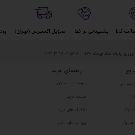
کالا​​​​​​​
پشتیبانی بر خط​​​​​​​
تحویل اکسپرس (تهران)​​​​​​​
پردا
026-32703568
روبرو پارک قناد
/پلاک 120
راهنمای خرید
ریع
نحوه ثبت سفارش
ره سازی
مقالات مارت
ک
تخفیف های مارت
ستوک
ر استوک
ورود به سایت مارت