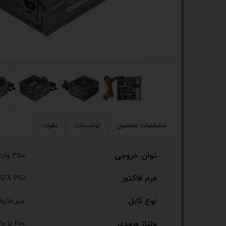
کیس
پک 
پک 
مین
لپ 
مبل
مشخصات محصول
توضیحات
نظرات
اکس
توان خروجی
۳۵۰ وات
چاپگ
فرم فاکتور
ATX PS2
گیم
نوع کابل
غیر ماژول
ack
ولتاژ ورودی
۲۰۰ تا ۲۴۰ ولت AC