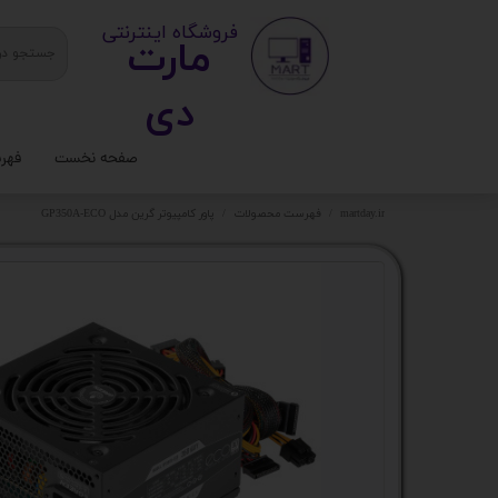
​ ​فروشگاه اینترنتی
مارت
دی​​​​​​
صفحه نخست
فهر
ستا
martday.ir
فهرست محصولات
پاور کامپیوتر گرین مدل GP350A-ECO
کیس
قطع
تجه
مانی
کامپ
لواز