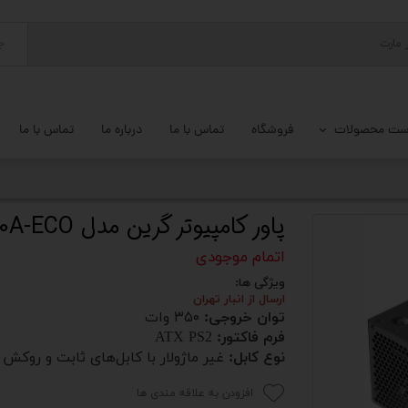
ج
ست محصولات
فروشگاه
تماس با ما
درباره ما
تماس با ما
پ کامل
 گیمینگ
پاور کامپیوتر گرین مدل GP350A-ECO
ات کامپیوتر
اتمام موجودی
ویژگی ها:
یزات ذخیره سازی
ارسال از انبار تهران
توان خروجی:
۳۵۰ وات
تور
فرم فاکتور:
ATX PS2
نوع کابل:
غیر ماژولار با کابل‌های ثابت و روکش 
یوتر رومیزی
افزودن به علاقه مندی ها
م جانبی کامپیوتر