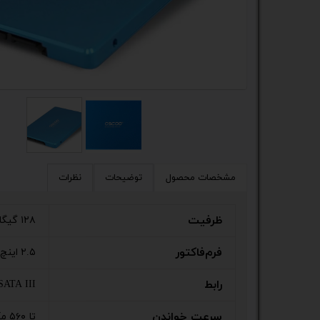
کیس
پک 
پک 
مین
لپ 
مبل
مشخصات محصول
توضیحات
نظرات
اکس
ظرفیت
۱۲۸ گیگابایت
چاپگ
فرم‌فاکتور
۲.۵ اینچ
گیم
رابط
SATA III
ack
سرعت خواندن
تا ۵۶۰ مگابایت بر ثانیه