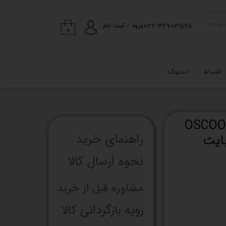
026-32703568
ستجو
ورود
/
ثبت نام
۰
حساب کاربری من
تغییر گذر واژه
اقساط
استوک
سفارشات
خروج از حساب
کاربری
اس اس دی اینترنال اسکو مدل OSCOO
راهنما​​​​​​​​​​​​​​ی خرید
نحوه ارسال کالا
مشاوره قبل از خرید
رویه بازگردانی کالا