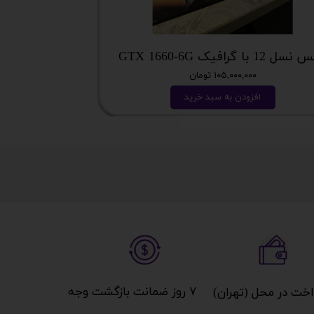
 12 با گرافیک GTX 1660-6G
میز گیمینگ T DAY EDITION
۱۰۵,۰۰۰,۰۰۰ تومان
افزودن به سبد خرید
ا
۷ روز ضمانت بازگشت وجه​​​​​​​
خت در محل (تهران)​​​​​​​