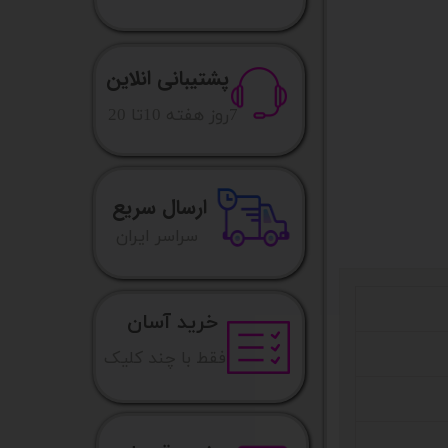
پشتیبانی انلاین
​7روز هفته 10تا 20
ارسال سریع
​​سراسر ایران
خرید آسان
فقط با چند کلیک