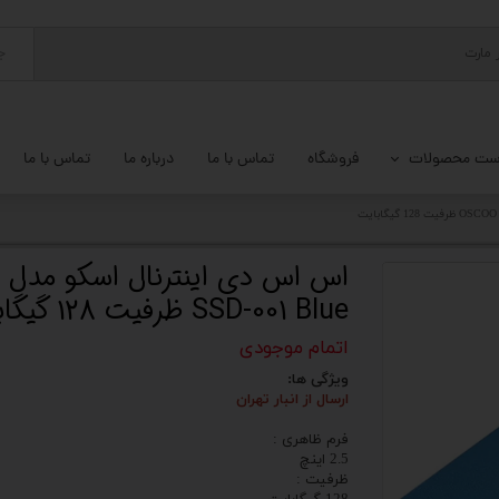
ج
ست محصولات
فروشگاه
تماس با ما
درباره ما
تماس با ما
پ کامل
 گیمینگ
SSD-001 Blue ظرفیت 128 گیگابایت
ات کامپیوتر
اتمام موجودی
یزات ذخیره سازی
ویژگی ها:
تور
ارسال از انبار تهران
فرم ظاهری :
یوتر رومیزی
2.5 اینچ
ظرفیت :
م جانبی کامپیوتر