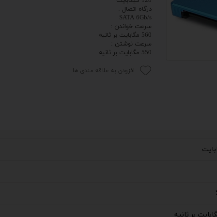
128 گیگابایت
درگاه اتصال :
 اداری
SATA 6Gb/s
سرعت خواندن :
560 مگابایت بر ثانیه
گیمینگ
سرعت نوشتن :
550 مگابایت بر ثانیه
اداری
افزودن به علاقه مندی ها
ی کیس استوک
تاپ
مان گیمینگ
سوری
ر
im