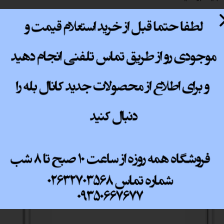
پ کامل