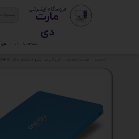
​ ​فروشگاه اینترنتی
مارت
دی​​​​​​
صفحه نخست
فهر
ستا
martday.ir
فهرست محصولات
اس اس دی اینترنال اسکو مدل OSCOO SSD-001 Blue ظرفیت 128 گیگابایت
کیس
قطع
تجه
مانی
کامپ
لواز