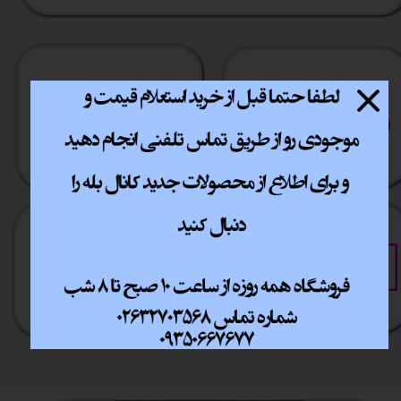
ارسال سریع
پشتیبانی انلاین
​​سراسر ایران
​7روز هفته 10تا 20
خرید آسان
خرید قسطی
فقط با چند کلیک
آسان به راحتی