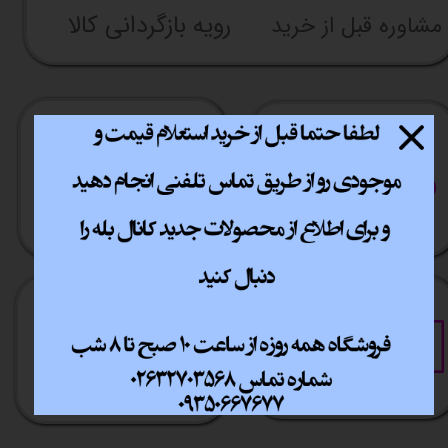
رویه بازگردانی کالا
مشاوره قبل از خرید
ارسال سریع
پشتیبانی انلاین
​​سراسر ایران
​7روز هفته 10تا 20
خرید آسان
خرید قسطی
فقط با چند کلیک
آسان به راحتی