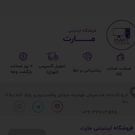
​ ​فروشگاه اینترنتی
مــــــــارت​​​​​​
تحویل اکسپرس
۷ روز ضمانت
ضمانت اصالت
پشتیبانی بر خط​​​​​​​
(تهران)​​​​​​​
بازگشت وجه​​​​​​​
کالا​​​​​​​
​​کرج/کارخانه قند/میدان فهمیده خیابان والفجر/روبرو پارک قناد
/پلاک
120
026-32703568
​فروشگاه اینترنتی مارت