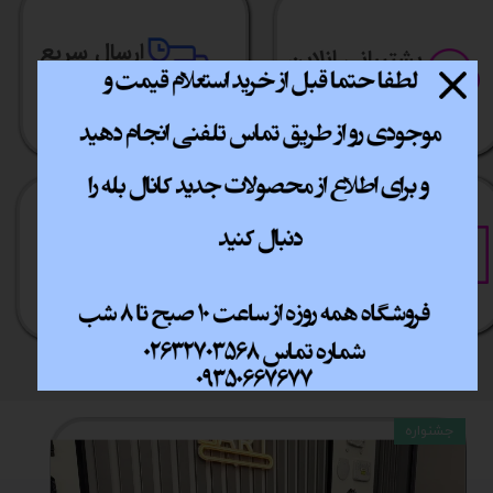
ارسال سریع
پشتیبانی انلاین
​​سراسر ایران
​7روز هفته 10تا 20
خرید آسان
خرید قسطی
فقط با چند کلیک
آسان به راحتی
جشنواره