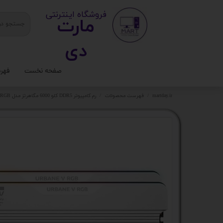
​ ​فروشگاه اینترنتی
مارت
دی​​​​​​
صفحه نخست
فهر
ستا
martday.ir
فهرست محصولات
رم کامپیوتر DDR5 کلو 6000 مگاهرتز مدل URBANE V RGB ظرفیت 32 گیگابایت
کیس
قطع
تجه
مانی
کامپ
لواز