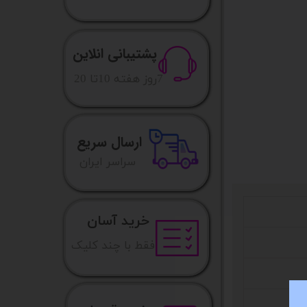
پشتیبانی انلاین
​7روز هفته 10تا 20
ارسال سریع
​​سراسر ایران
خرید آسان
فقط با چند کلیک