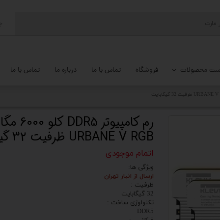
ج
ست محصولات
فروشگاه
تماس با ما
درباره ما
تماس با ما
پ کامل
 گیمینگ
رم کامپیوتر 
URBANE V RGB ظرفیت 32 گیگابایت
ات کامپیوتر
اتمام موجودی
یزات ذخیره سازی
ویژگی ها:
تور
ارسال از انبار تهران
ظرفیت :
32 گیگابایت
یوتر رومیزی
تکنولوژی ساخت :
DDR5
م جانبی کامپیوتر