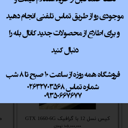
پ کامل
کیس نسل 12 با گرافیک GTX 1660-6G
می
۱۰۵,۰۰۰,۰۰۰ تومان