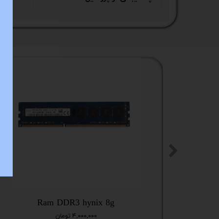
ستا
Ram DDR3 hynix 8g
۴,۰۰۰,۰۰۰ تومان