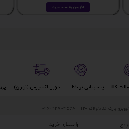
افزودن به سبد خرید
کالا​​​​​​​
پشتیبانی بر خط​​​​​​​
تحویل اکسپرس (تهران)​​​​​​​
پردا
026-32703568
روبرو پارک قناد
/پلاک 120
راهنمای خرید
ریع