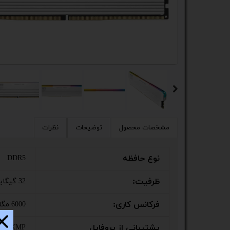
کیس
پک 
پک 
مین
لپ 
مبل
مشخصات محصول
توضیحات
نظرات
اکس
نوع حافظه
DDR5
چاپگ
ظرفیت:
32 گیگابایت
گیم
فرکانس کاری:
6000 مگاهرتز
ack
پشتیبانی از پروفایل
XMP