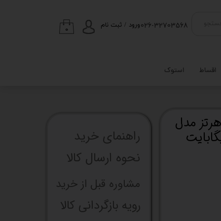
026-32703568
ستجو
ورود
/
ثبت نام
۰
حساب کاربری من
تغییر گذر واژه
اقساط
استوک
سفارشات
خروج از حساب
کاربری
DDR5 کلو 6000 مگاهرتز مدل
راهنما​​​​​​​​​​​​​​ی خرید
نحوه ارسال کالا
مشاوره قبل از خرید
رویه بازگردانی کالا