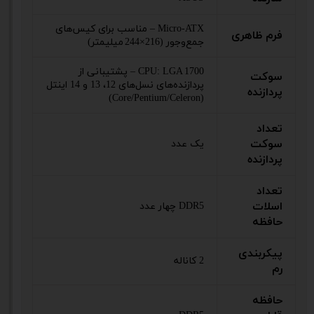
Micro‑ATX – مناسب برای کیس‌های
فرم ظاهری
جمع‌وجور (216×244 میلیمتر)
CPU: LGA 1700 – پشتیبانی از
سوکت
پردازنده‌های نسل‌های 12، 13 و 14 اینتل
پردازنده
(Core/Pentium/Celeron)
تعداد
سوکت
یک عدد
پردازنده
تعداد
اسلات
DDR5 چهار عدد
حافظه
پیکربندی
2 کاناله
رم
حافظه