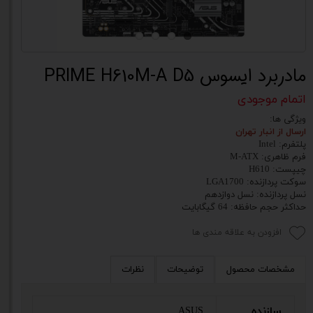
مادربرد ایسوس PRIME H610M-A D5
اتمام موجودی
ویژگی ها:
ارسال از انبار تهران
پلتفرم: Intel
فرم ظاهری: M-ATX
چیپست: H610
سوکت پردازنده: LGA1700
نسل پردازنده: نسل دوازدهم
حداکثر حجم حافظه: 64 گیگابایت
افزودن به علاقه مندی ها
مشخصات محصول
توضیحات
نظرات
سازنده
ASUS