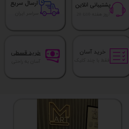
ارسال سریع
پشتیبانی انلاین
​​سراسر ایران
​7روز هفته 10تا 20
خرید آسان
خرید قسطی
فقط با چند کلیک
آسان به راحتی