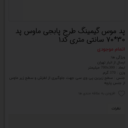
پد موس گیمینگ طرح پابجی ماوس پد
30*70 سانتی متری کد1
اتمام موجودی
ویژگی ها:
ارسال از انبار تهران
ابعاد : 700x300 میلیمتر
وزن : 370 گرم
جنس : سطح زیرین پی وی سی جهت جلوگیری از لغزش و سطح زیر ماوس
از جنس پارچه
افزودن به علاقه مندی ها
نظرات