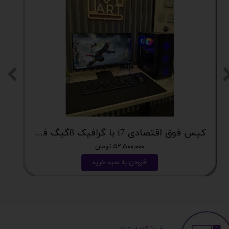
کیس فوق اقتصادی i7 با گرافیک 8گیگ فوق اکونومی کد 2162
۵۲,۵۰۰,۰۰۰ تومان
افزودن به سبد خرید