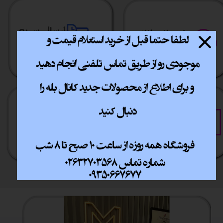
ارسال سریع
پشتیبانی انلاین
​​سراسر ایران
​7روز هفته 10تا 20
خرید آسان
خرید قسطی
فقط با چند کلیک
آسان به راحتی