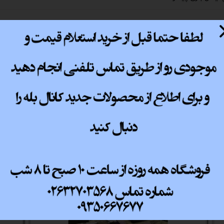
پ کامل