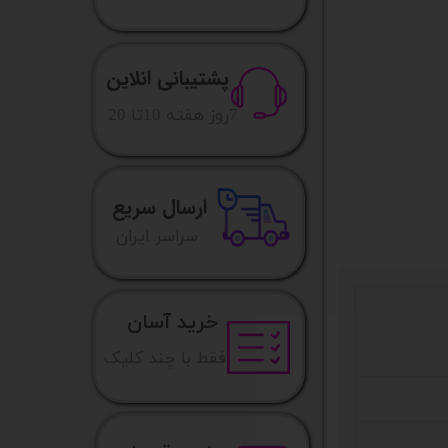
پشتیبانی انلاین
​7روز هفته 10تا 20
ارسال سریع
​​سراسر ایران
خرید آسان
فقط با چند کلیک