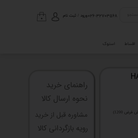
026-32703568
ستجو
ورود
/
ثبت نام
۰
حساب کاربری من
تغییر گذر واژه
اقساط
استوک
سفارشات
خروج از حساب
کاربری
راهنما​​​​​​​​​​​​​​ی خرید
نحوه ارسال کالا
مشاوره قبل از خرید
رویه بازگردانی کالا