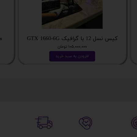
کیس نسل 12 با گرافیک GTX 1660-6G
می
۱۰۵,۰۰۰,۰۰۰ تومان
افزودن به سبد خرید