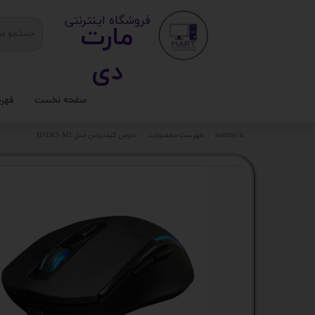
​ ​فروشگاه اینترنتی
مارت
دی​​​​​​
صفحه نخست
فهر
ستا
martday.ir
فهرست محصولات
ماوس گیمدیاس مدل HADES M2
کیس
قطع
تجه
مانی
کامپ
لواز