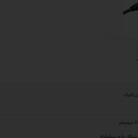
 اداری
گیمینگ
اداری
ی کیس استوک
تاپ
مان گیمینگ
سوری
ر
متر
im
تیکال بازی پیشرفته