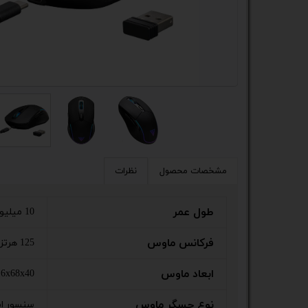
کیس
پک 
پک 
مین
لپ 
مبل
مشخصات محصول
نظرات
اکس
طول عمر
10 میلیون کلیک
چاپگ
فرکانس ماوس
125 هرتز
گیم
ابعاد ماوس
116x68x40 میلی
ack
نوع حسگر ماوس
سنسور اپ