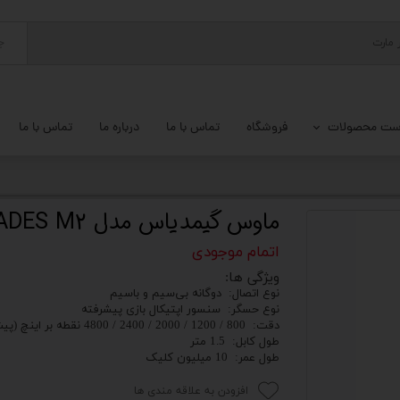
ج
ست محصولات
فروشگاه
تماس با ما
درباره ما
تماس با ما
پ کامل
 گیمینگ
ماوس گیمدیاس مدل HADES M2
ات کامپیوتر
اتمام موجودی
ویژگی ها:
یزات ذخیره سازی
نوع اتصال: دوگانه بی‌سیم و باسیم
نوع حسگر: سنسور اپتیکال بازی پیشرفته
تور
دقت: 800 / 1200 / 2000 / 2400 / 4800 نقطه بر اینچ (پیش فرض 1200)
طول کابل: 1.5 متر
یوتر رومیزی
طول عمر: 10 میلیون کلیک
افزودن به علاقه مندی ها
م جانبی کامپیوتر