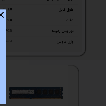
ستا
طول کابل
1.8 متر
دقت
800 / 1200 / 2000 / 2400 / 4800 نقطه بر اینچ (پیش فرض 1200)
نور پس زمینه
RGB
وزن ماوس
84~109 گرم