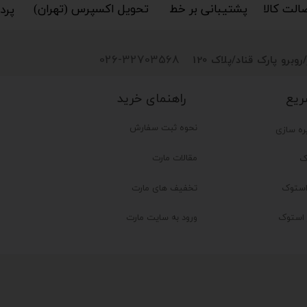
کالا​​​​​​​
پشتیبانی بر خط​​​​​​​
تحویل اکسپرس (تهران)​​​​​​​
پردا
026-32703568
روبرو پارک قناد
/پلاک 120
راهنمای خرید
ریع
نحوه ثبت سفارش
ره سازی
مقالات مارت
ک
تخفیف های مارت
ستوک
ر استوک
ورود به سایت مارت