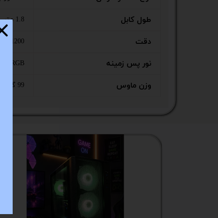
ستا
طول کابل
1.8 متر
دقت
1800/1200/ 2400/ 3600 نقطه بر اینچ (پیش ف
نور پس زمینه
RGB
وزن ماوس
99 گرم