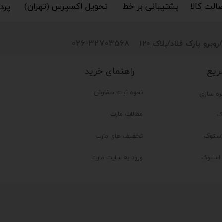
کالا​​​​​​​
پشتیبانی بر خط​​​​​​​
تحویل اکسپرس (تهران)​​​​​​​
پردا
026-32703568
روبرو پارک قناد
/پلاک 120
راهنمای خرید
ریع
نحوه ثبت سفارش
ره سازی
مقالات مارت
ک
تخفیف های مارت
ستوک
ر استوک
ورود به سایت مارت