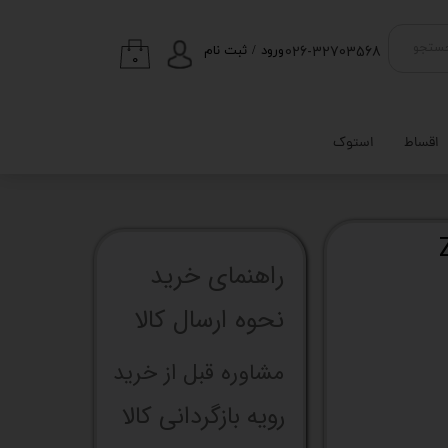
026-32703568
ستجو
ورود
/
ثبت نام
۰
حساب کاربری من
تغییر گذر واژه
اقساط
استوک
سفارشات
خروج از حساب
کاربری
راهنما​​​​​​​​​​​​​​ی خرید
نحوه ارسال کالا
مشاوره قبل از خرید
رویه بازگردانی کالا