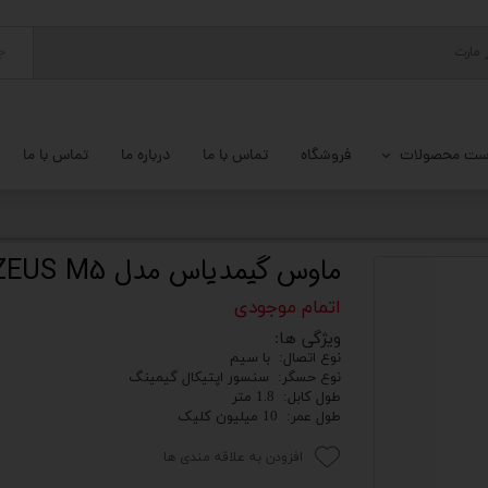
ج
ست محصولات
فروشگاه
تماس با ما
درباره ما
تماس با ما
پ کامل
 گیمینگ
ماوس گیمدیاس مدل ZEUS M5
ات کامپیوتر
اتمام موجودی
ویژگی ها:
یزات ذخیره سازی
نوع اتصال: با سیم
نوع حسگر: سنسور اپتیکال گیمینگ
تور
طول کابل: 1.8 متر
طول عمر: 10 میلیون کلیک
یوتر رومیزی
افزودن به علاقه مندی ها
م جانبی کامپیوتر