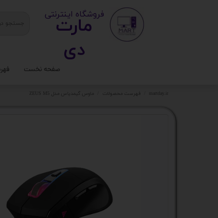
​ ​فروشگاه اینترنتی
مارت
دی​​​​​​
صفحه نخست
فهر
ستا
martday.ir
فهرست محصولات
ماوس گیمدیاس مدل ZEUS M5
کیس
قطع
تجه
مانی
کامپ
لواز