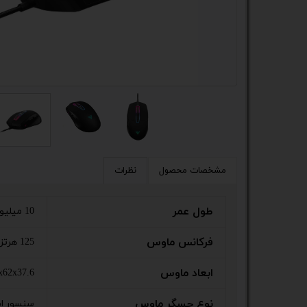
کیس
پک 
پک 
مین
لپ 
مبل
مشخصات محصول
نظرات
اکس
طول عمر
10 میلیون کلیک
چاپگ
فرکانس ماوس
125 هرتز
گیم
ابعاد ماوس
119.5x62x37.6
ack
نوع حسگر ماوس
سنسور اپ