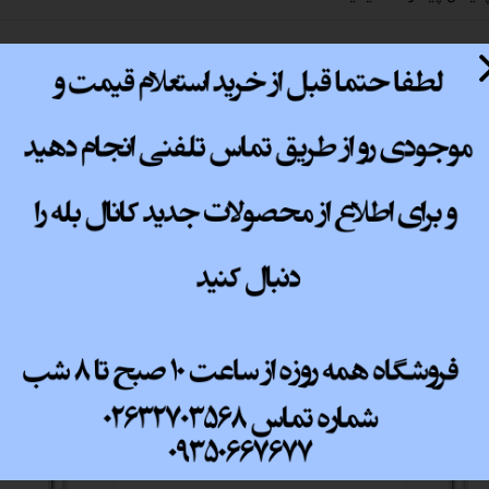
پ کامل
رض 1200)