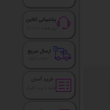
پشتیبانی انلاین
​7روز هفته 10تا 20
ارسال سریع
​​سراسر ایران
خرید آسان
فقط با چند کلیک