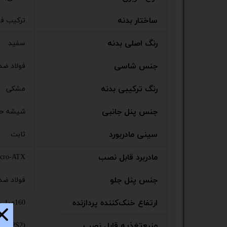
ستا
ساختار بدنه
ترکیب فو
رنگ اصلی بدنه
سفید
جنس شاسی
فولاد ضد
رنگ ترکیبی بدنه
مشکی
جنس پنل جانبی
شیشه حرارت دید
سینی مادربورد
ثابت
مادربرد قابل نصب
cro-ATX
جنس پنل جلو
فولاد ضد
ارتفاع خنک‌کننده پردازنده
160میلی‌متر
منبع‌تغذیه قابل نصب
TX (PS2)