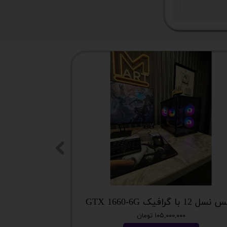
 12 با گرافیک GTX 1660-6G
میز گیمینگ T DAY EDITION
۱۰۵,۰۰۰,۰۰۰ تومان