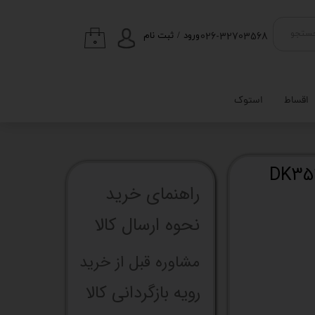
026-32703568
ستجو
ورود
/
ثبت نام
۰
حساب کاربری من
تغییر گذر واژه
اقساط
استوک
سفارشات
خروج از حساب
کاربری
س کامپیوتر دارک فلش مدل DK351
راهنما​​​​​​​​​​​​​​ی خرید
نحوه ارسال کالا
مشاوره قبل از خرید
رویه بازگردانی کالا