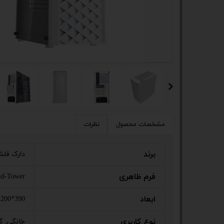
کیس
پک 
پک 
مین
لپ 
مبل
مشخصات محصول
نظرات
اکس
برند
دارک فل
چاپگ
فرم ظاهری
id-Tower
گیم
ابعاد
390*200*450 میلی‌متر
ack
نوع کاربری
خانگی, 