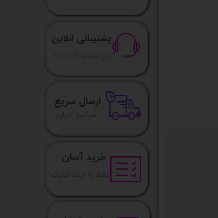
پشتیبانی انلاین
​7روز هفته 10تا 20
ارسال سریع
​​سراسر ایران
خرید آسان
فقط با چند کلیک