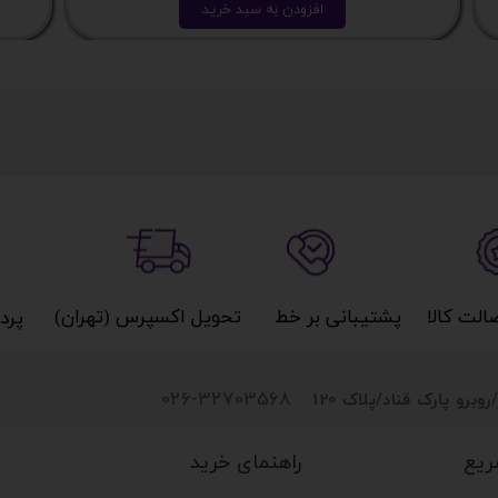
افزودن به سبد خرید
کالا​​​​​​​
پشتیبانی بر خط​​​​​​​
تحویل اکسپرس (تهران)​​​​​​​
پردا
026-32703568
روبرو پارک قناد
/پلاک 120
راهنمای خرید
ریع