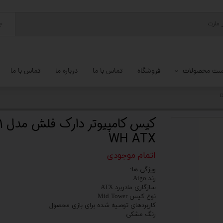
ج
ست محصولات
فروشگاه
تماس با ما
درباره ما
تماس با ما
پ کامل
 گیمینگ
کی
WH ATX
ات کامپیوتر
اتمام موجودی
یزات ذخیره سازی
ویژگی ها:
تور
رند Aigo
سازگاری مادربرد ATX
نوع کیس Mid Tower
یوتر رومیزی
کاربردهای توصیه شده برای بازی محصول
رنگ مشکی
م جانبی کامپیوتر