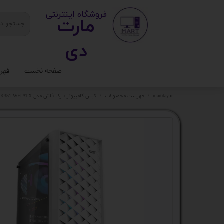
​ ​فروشگاه اینترنتی
مارت
دی​​​​​​
صفحه نخست
فهر
ستا
martday.ir
فهرست محصولات
کیس کامپیوتر دارک فلش مدل DK351 WH ATX
کیس
قطع
تجه
مانی
کامپ
لواز