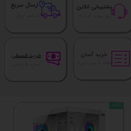
ارسال سریع
پشتیبانی انلاین
​​سراسر ایران
​7روز هفته 10تا 20
خرید آسان
خرید قسطی
فقط با چند کلیک
آسان به راحتی
NEW