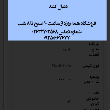
جایگاه
پایین کیس
منبع‌تغذیه
حداکثر
ارتفاع
160 میلی‌متر
خنک کننده
پردازنده
جایگاه
منبع
پایین
تغذیه
نوع کیس
Middle Tower
پنجره
سمت چپ
شیشه‌ای
قابلیت
خاموش
دارد
کردن
نورپردازی