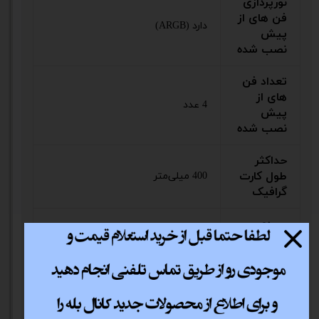
نورپردازی
فن های از
دارد (ARGB)
پیش
نصب شده
تعداد فن
های از
4 عدد
پیش
نصب شده
حداکثر
طول کارت
400 میلی‌متر
گرافیک
ورودی
دارد
میکروفون
پورت
ندارد
Type-C