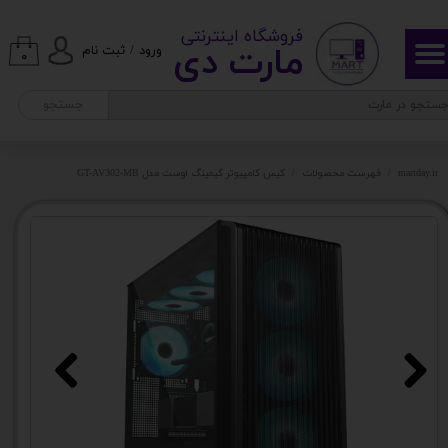
​ ​فروشگاه اینترنتی
حساب کاربری من
مارت دی​​​​​​
ورود
/
ثبت نام
۰
تغییر گذر واژه
جستجو
سفارشات
martday.ir
فهرست محصولات
کیس کامپیوتر گیمینگ اوست مدل GT-AV302-MB
خروج از حساب کاربری