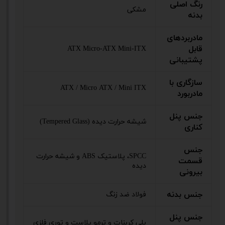
رنگ اصلی
مشکی
بدنه
مادربردهای
قابل
ATX Micro-ATX Mini-ITX
پشتیبانی
سازگاری با
ATX / Micro ATX / Mini ITX
مادربورد
جنس پنل
شیشه حرارت دیده (Tempered Glass)
کناری
جنس
SPCC، پلاستیک ABS و شیشه حرارت
قسمت
دیده
بیرونی
جنس بدنه
فولاد ضد زنگ
جنس پنل
پلی کربنات و ترمو پلاست و توریِ فلزی