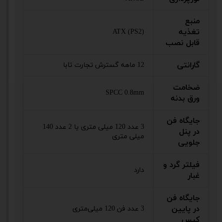
منبع
تغذیه
ATX (PS2)
قابل نصب
گارانتی
12 ماهه گسترش تجارت تابا
ضخامت
SPCC 0.8mm
ورق بدنه
جایگاه فن
3 عدد 120 میلی متری یا 2 عدد 140
در پنل
میلی متری
جلویی
فیلتر گرد و
دارد
غبار
جایگاه فن
در پایین
3 عدد فن 120 میلی‌متری
کیس