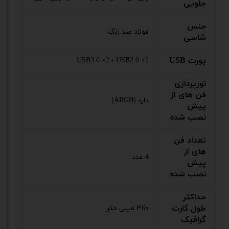
جلویی
جنس
فولاد ضد زنگ
شاسی
پورت USB
USB3.0 ×2 - USB2.0 ×2
نورپردازی
فن های از
دارد (ARGB)
پیش
نصب شده
تعداد فن
های از
4 عدد
پیش
نصب شده
حداکثر
طول کارت
۳6۰ میلی متر
گرافیک