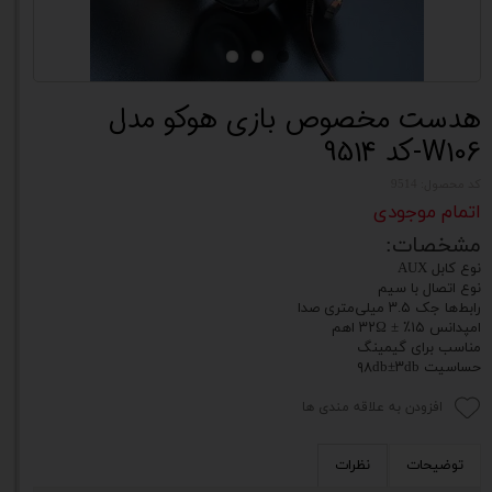
هدست مخصوص بازی هوکو مدل
W106-کد 9514
کد محصول: 9514
اتمام موجودی
مشخصات:
نوع کابل AUX
نوع اتصال با سیم
رابط‌ها جک ۳.۵ میلی‌متری صدا
امپدانس ۱۵٪ ± ۳۲Ω اهم
مناسب برای گیمینگ
حساسیت ۹۸db±۳db
افزودن به علاقه مندی ها
توضیحات
نظرات