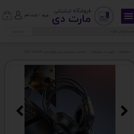
​ ​فروشگاه اینترنتی
حساب کاربری من
مارت دی​​​​​​
ورود
/
ثبت نام
۰
تغییر گذر واژه
جستجو
سفارشات
martday.ir
فهرست محصولات
هدست مخصوص بازی هوکو مدل W106-کد 9514
خروج از حساب کاربری