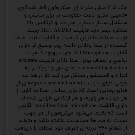
جک ۳.۵ میلی متر دارای میکروفون قطر بلندگوی
۵۰میلی متری باعث مقاومت در برابر سایش و
سیگنال بسیار پایدارتر ودر دما و فرکانس بالا
عملکرد بهتر دارد قابلیت HIFI AUDIO جهت
تولید صدا با بالاترین کیفیت و قابلیت ثبت طیف
گسترده از صدا ودارای دامنه پویا وسیع تر دارای
قابلیت HD Microphone جهت بهبود کیفیت
،واضح و شفاف بودن صدا دارای قابلیت accurate
sound localization صدا های دور و نزدیک را به
اندازه واقعیتشون منتقل می کند دارای هد بند
چرمی دارای قابلیت surround sound مجموعه‌ای از
فناوری‌هایی است که برای رساندن صدا به کاربر از
هر جهت، هر زاویه، و هر ارتفاعی طراحی شده‌اند
دارای قابلیت omnidirectional microphone الگویی
است که باعث می‌شود میکروفون از هر جهت
نسبت به صداها حساسیت داشته باشد و بتواند
از شعاع ۳۶۰ درجه‌ای اطراف خود صداها را دریافت