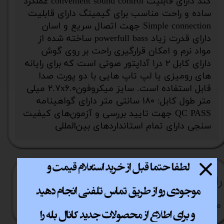
کند دارای قابلیت convenient sound control عملکرد
ساده و راحت مناسب برای گیمینگ دارای قابلیت
Simple connection جهت اتصال سریع و اسان
دارای قدرت زیاد powerfull bass ساخته شده از
مواد نرم و امکان قرارگیری راحت بر روی گوش
دارای کابل ۲ در۱ آداپتور صوتی است که برای رایانه
های رومیزی یا لپ تاپ هایی با دو پورت صدا
قابل استفاده است. سایز میکروفون۲.۷x۶.۰ میلی
متر طول کابل: ۱۸۰ سانتی متر دارای گواهینامه
QC PASS جهت تایید بررسی و آزمون‌های کیفیت
سنجی دارای تمام استانداردهای بین‌المللی
راهنما​​​​​​​​​​​​​​ی خرید
نحوه ارسال کالا
رویه بازگردانی کالا
مشاوره قبل از خرید