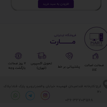
افزودن به سبد خرید
​ ​فروشگاه اینترنتی
مــــــــارت​​​​​​
تحویل اکسپرس
۷ روز ضمانت
ضمانت اصالت
پشتیبانی بر خط​​​​​​​
(تهران)​​​​​​​
بازگشت وجه​​​​​​​
کالا​​​​​​​
​​کرج/کارخانه قند/میدان فهمیده خیابان والفجر/روبرو پارک قناد
/پلاک
120
026-32703568