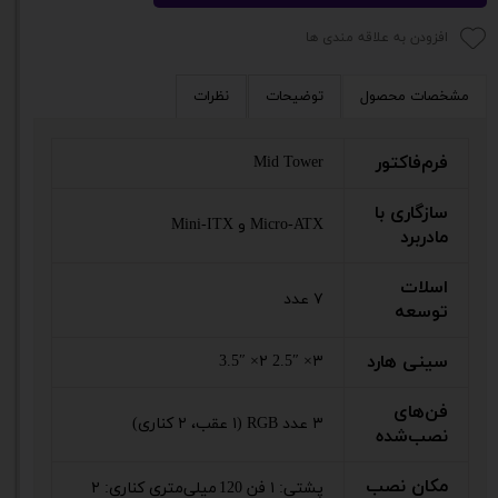
افزودن به علاقه مندی ها
مشخصات محصول
توضیحات
نظرات
فرم‌فاکتور
Mid Tower
سازگاری با
Micro‑ATX و Mini‑ITX
مادربرد
اسلات
۷ عدد
توسعه
سینی هارد
۳× 2.5″ ۲× 3.5″
فن‌های
۳ عدد RGB (۱ عقب، ۲ کناری)
نصب‌شده
مکان نصب
پشتی: ۱ فن 120 میلی‌متری کناری: ۲