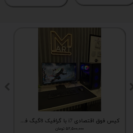
کیس فوق اقتصادی i7 با گرافیک 8گیگ فوق اکونومی کد 2162
۵۲,۵۰۰,۰۰۰ تومان