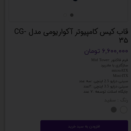
قاب کیس کامپیوتر آکواریومی مدل CG-
35
۶,۶۰۰,۰۰۰ تومان
فرم فاکتور :Mid Tower
سازگاری با مادربرد
microATX
Mini-ITX
سینی درایو 2.5 اینچی :سه عدد
سینی درایو 3.5 اینچی :۲عدد
جایگاه اسلات توسعه :۷ عدد
رنگ
: سفید
افزودن به سبد خرید