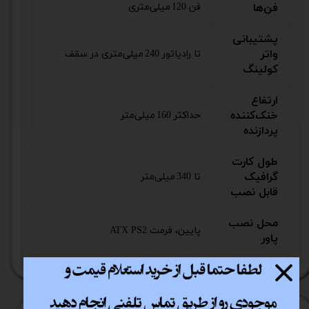
فن‌ها
فن 120 میلی‌متری
پشتیبانی
واتر
تا رادیاتور 240 میلی‌متری در سقف
کولینگ
ارتفاع
خنک‌کننده
حداکثر 160 میلی‌متر
پردازنده
طول کارت
گرافیک
تا 340 میلی‌متر
قابل نصب
محل نصب
پایین، فرمت ATX PS2
پاور