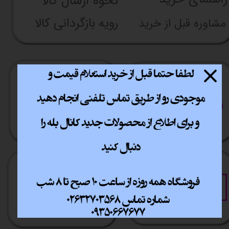
نحوه ارسال کالا
رویه بازگردانی کالا
مشاوره قبل از خرید
ارسال سریع
پشتیبانی انلاین
​​سراسر ایران
​7روز هفته 10تا 20
خرید آسان
خرید قسطی
فقط با چند کلیک
آسان به راحتی