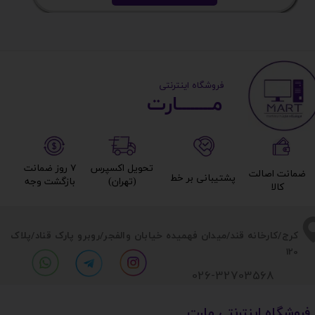
​ ​فروشگاه اینترنتی
مــــــــارت​​​​​​
تحویل اکسپرس
۷ روز ضمانت
ضمانت اصالت
پشتیبانی بر خط​​​​​​​
(تهران)​​​​​​​
بازگشت وجه​​​​​​​
کالا​​​​​​​
​​کرج/کارخانه قند/میدان فهمیده خیابان والفجر/روبرو پارک قناد
/پلاک
120
026-32703568
​فروشگاه اینترنتی مارت