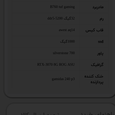
مادربرد
B760 tuf gaming
رم
32گیگ ddr5-5200
قاب کیس
awest aq14
ssd
1000گیگ
پاور
700 silverstone
گرافیک
RTX-3070 8G ROG ASU
خنک کننده
gamidas 240 p3
پردازنده
راهنما​​​​​​​​​​​​​​ی خرید