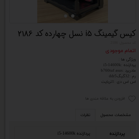
کیس گیمینگ i5 نسل چهارده کد 2186
کد محصول: 2186
اتمام موجودی
ویژگی ها :
پردازنده :i5-14600k
مادربرد :b760tuf asus
رم :32گیگddr5
اس اس دی :1تربایت
افزودن به علاقه مندی ها
مشخصات محصول
نظرات
پردازنده
پردازنده i5-14600k