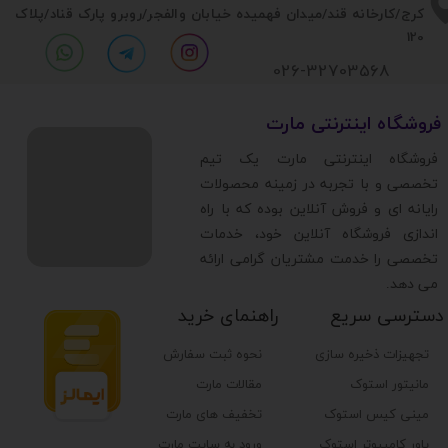
​​کرج/کارخانه قند/میدان فهمیده خیابان والفجر/روبرو پارک قناد
/پلاک
120
026-32703568
​فروشگاه اینترنتی مارت
​فروشگاه اینترنتی مارت یک تیم
تخصصی و با تجربه در زمینه محصولات
رایانه ای و فروش آنلاین بوده که با راه
اندازی فروشگاه آنلاین خود، خدمات
تخصصی را خدمت مشتریان گرامی ارائه
می دهد.
دسترسی سریع
راهنمای خرید
تجهیزات ذخیره سازی
نحوه ثبت سفارش
مانیتور استوک
مقالات مارت
مینی کیس استوک
تخفیف های مارت
پاور کامپیوتر استوک
ورود به سایت مارت