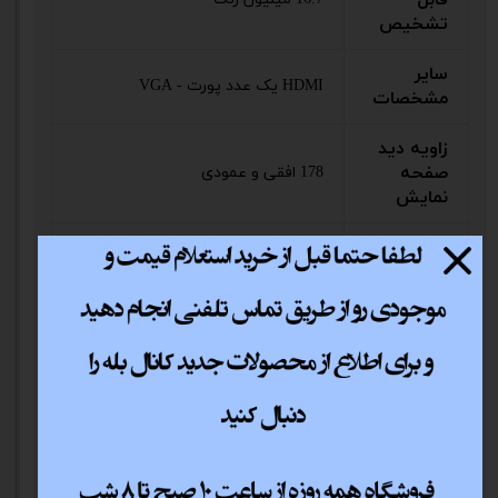
تشخیص
سایر
HDMI یک عدد پورت - VGA
مشخصات
زاویه دید
صفحه
178 افقی و عمودی
نمایش
ابعاد کلی
41.2 × 322.8 × ‎‎539.5 میلی متر
نوع صفحه
مات
نمایش
گارانتی
ام آی تی سرویس
وزن
4300 گرم
وزن با
5000 گرم
بسته‌بندی