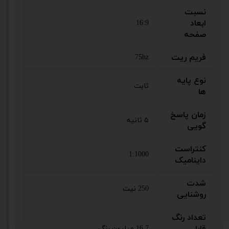
نسبت
ابعاد
16:9
صفحه
فریم ریت
75hz
نوع پایه
ثابت
ها
زمان پاسخ
۵ ثانیه
گویی
کنتراست
1:1000
داینامیک
شدت
250 نیت
روشنایی
تعداد رنگ
قابل
16.7 میلیون رنگ