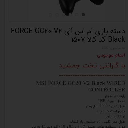
دسته بازی ام اس آی FORCE GC20 V2
Black کد کالا 1507
کد محصول: 1507
اتمام موجودی
با گارانتی تخت جمشید
-----------------------------
MSI FORCE GC20 V2 Black WIRED
CONTROLLER
رابط : با سیم
اتصال: پورت USB
طول کابل : 2000 میلی‌متر
جوی استیک : دارد
لرزاننده: دارد
طول عمر کلید : 20 میلیون بار کلیک
مورد استفاده برای: ویندوز 7 ، 8 ، 8.1 و 10 - اندروید 4.1 به بالا