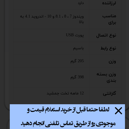
لرزاننده
دارد
مناسب
ویندوز 7 ، 8 ، 8.1 و 10 - اندروید 4.1 به
برای
بالا
نوع اتصال
پورت USB
نوع رابط
باسیم
وزن
205 گرم
وزن بسته
398 گرم
بندی
گارانتی
12 ماهه تخت جمشید