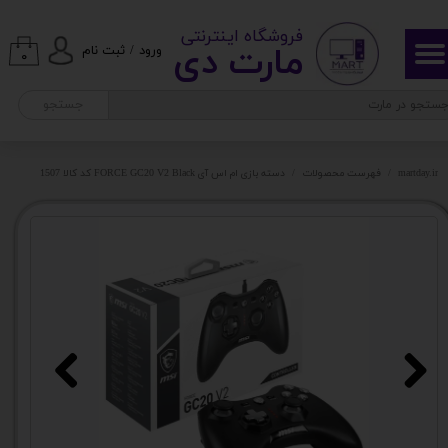
​ ​فروشگاه اینترنتی
حساب کاربری من
مارت دی​​​​​​
ورود
/
ثبت نام
۰
تغییر گذر واژه
جستجو
سفارشات
martday.ir
فهرست محصولات
دسته بازی ام اس آی FORCE GC20 V2 Black کد کالا 1507
خروج از حساب کاربری