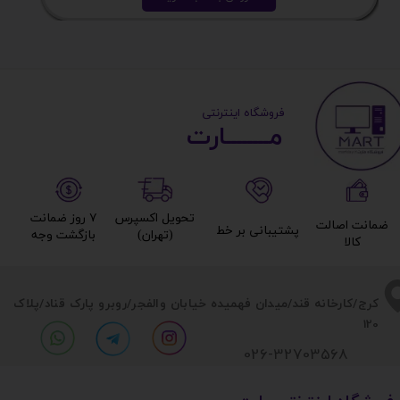
​ ​فروشگاه اینترنتی
مــــــــارت​​​​​​
تحویل اکسپرس
۷ روز ضمانت
ضمانت اصالت
پشتیبانی بر خط​​​​​​​
(تهران)​​​​​​​
بازگشت وجه​​​​​​​
کالا​​​​​​​
​​کرج/کارخانه قند/میدان فهمیده خیابان والفجر/روبرو پارک قناد
/پلاک
120
026-32703568