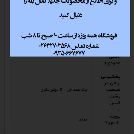
کیس
جنس پنل
شیشه حرارت دیده با ضخامت ۴
چپی
میلی‌متر
تعداد درگاه
های
توسعه
افقی: ۷ عدد / عمودی: ندارد
(افقی /
عمودی)
پشتیبانی
از فن در
قسمت
یک عدد فن ۱۲۰ میلی‌متری
پشت
کیس
پورت
ندارد
Type-C