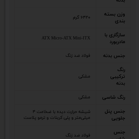
بدنه
وزن بسته
۶۴۲۰ گرم
بندی
سازگاری با
ATX Micro-ATX Mini-ITX
مادربورد
جنس بدنه
فولاد ضد زنگ
رنگ
ترکیبی
مشکی
بدنه
رنگ شاسی
مشکی
جنس پنل
شیشه حرارت دیده با ضخامت ۴
جلویی
میلی‌متر و پلی کربنات و ترمو پلاست
جنس
فولاد ضد زنگ
شاسی