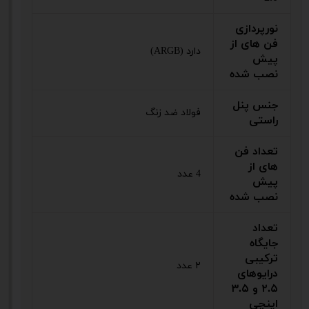
نورپردازی
فن های از
دارد (ARGB)
پیش
نصب شده
جنس پنل
فولاد ضد زنگ
راستی
تعداد فن
های از
4 عدد
پیش
نصب شده
تعداد
جایگاه
ترکیبی
۲ عدد
درایوهای
۲.۵ و ۳.۵
اینچی