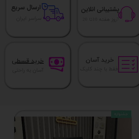
ارسال سریع
پشتیبانی انلاین
​​سراسر ایران
​7روز هفته 10تا 20
خرید آسان
خرید قسطی
فقط با چند کلیک
آسان به راحتی
جشنواره