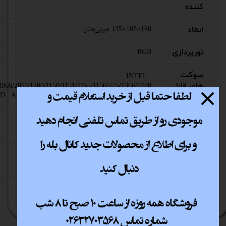
کننده
ابعاد
160×105×135 میلی‌متر
نورپردازی
RGB
سوکت
INTEL :
های قابل
66/2011/1200/1150/1151/1155/1156/775/1366/1700
MD : AM4/FM2+/FM2/FM1/AM3+/AM3/AM2+/AM2
پشتیبانی
ولتاژ
7.5 ولت
ورودی
توان
230 وات
مصرفی
گارانتی
24 ماهه تخت جمشید