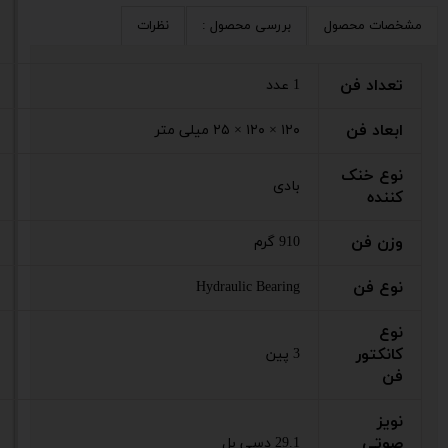
مشخصات محصول
بررسی محصول :
نظرات
تعداد فن
1 عدد
ابعاد فن
۱۲۰ × ۱۲۰ × ۲۵ میلی متر
نوع خنک
بادی
کننده
وزن فن
910 گرم
نوع فن
Hydraulic Bearing
نوع
کانکتور
3 پین
فن
نویز
صوتی
29.1 دسی بل