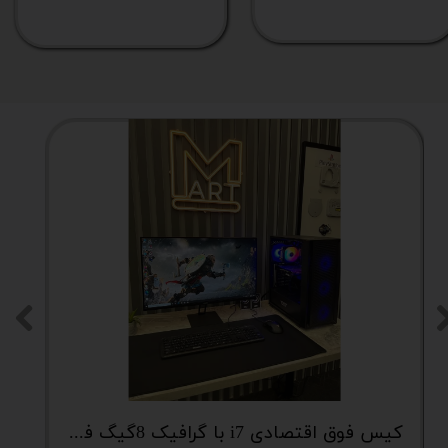
کیس فوق اقتصادی i7 با گرافیک 8گیگ فوق اکونومی کد 2162