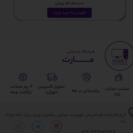
۵۲,۵۰۰,۰۰۰ تومان
افزودن به سبد خرید
​ ​فروشگاه اینترنتی
مــــــــارت​​​​​​
تحویل اکسپرس
۷ روز ضمانت
ضمانت اصالت
پشتیبانی بر خط​​​​​​​
(تهران)​​​​​​​
بازگشت وجه​​​​​​​
کالا​​​​​​​
​​کرج/کارخانه قند/میدان فهمیده خیابان والفجر/روبرو پارک قناد
/پلاک
120
026-32703568