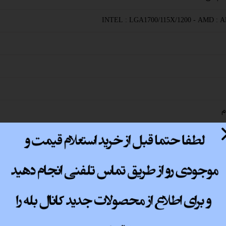
پ کامل
INTEL : LGA1700/115X/1200 - AMD : 
م