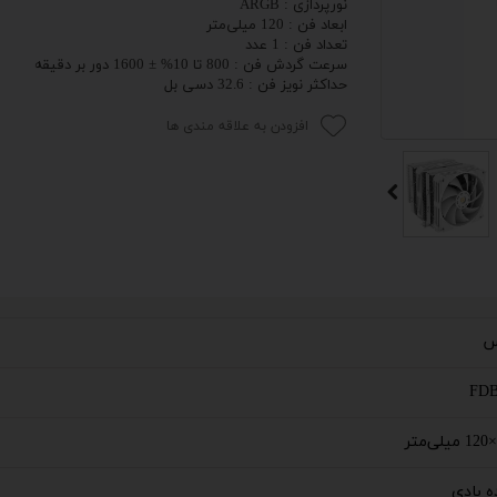
نورپردازی : ARGB
ابعاد فن : 120 میلی‌متر
 اداری
تعداد فن : 1 عدد
سرعت گردش فن : 800 تا 10% ± 1600 دور بر دقیقه
حداکثر نویز فن : 32.6 دسی بل
گیمینگ
افزودن به علاقه مندی ها
اداری
ی کیس استوک
تاپ
مان گیمینگ
سوری
س
ر
FDB
im
ه بادی