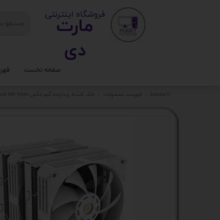
​ ​فروشگاه اینترنتی
مارت
دی​​​​​​
صفحه نخست
فهر
ستا
martday.ir
فهرست محصولات
خنک کننده پردازنده گیم مکس Twin 600 White کد کالا 9366
کیس
قطع
تجه
مانی
کامپ
لواز