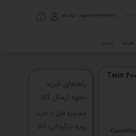
026-32703568
ستجو
ورود
/
ثبت نام
۰
حساب کاربری من
تغییر گذر واژه
اقساط
استوک
سفارشات
خروج از حساب
کاربری
ک کننده پردازنده گیم مکس Twin 600
راهنما​​​​​​​​​​​​​​ی خرید
نحوه ارسال کالا
مشاوره قبل از خرید
رویه بازگردانی کالا
GameMax 