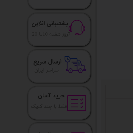
پشتیبانی انلاین
​7روز هفته 10تا 20
ارسال سریع
​​سراسر ایران
خرید آسان
فقط با چند کلیک