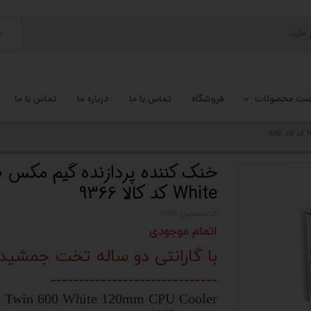
ج
ست محصولات
فروشگاه
تماس با ما
درباره ما
تماس با ما
پ کامل
 گیمینگ
خن
White کد کالا 9366
ات کامپیوتر
کد محصول: 9366
یزات ذخیره سازی
اتمام موجودی
تور
با گارانتی دو ساله تخت جمشید
------------------------------
یوتر رومیزی
Twin 600 White 120mm CPU Cooler
م جانبی کامپیوتر