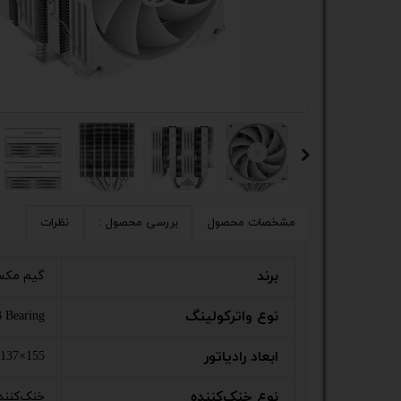
کیس
پک 
پک 
مین
لپ 
مبل
مشخصات محصول
بررسی محصول :
نظرات
اکس
برند
گیم مک
چاپگ
نوع واترکولینگ
 Bearing
گیم
ابعاد رادیاتور
155×137×120 میلی‌متر
ack
نوع خنک‌کننده
خنک‌کنند