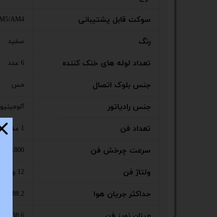
ستا
سوکت قابل پشتیبانی
AM5/AM4
رنگ
سفید
تعداد لوله های خنک کننده
6 عدد
جنس بلوک اتصال
مس
جنس رادیاتور
آلومینیو
تعداد فن
1 عدد
سرعت چرخش فن
1800 دور در دقیقه
ولتاژ فن
12 ولت
حداکثر جریان هوا
88.2 CFM
میزان نویز فن
38.6 دسی بل