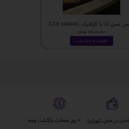
 12 با گرافیک GTX 1660-6G
میز گیمینگ T DAY EDITION
۱۰۵,۰۰۰,۰۰۰ تومان
افزودن به سبد خرید
ا
۷ روز ضمانت بازگشت وجه​​​​​​​
خت در محل (تهران)​​​​​​​