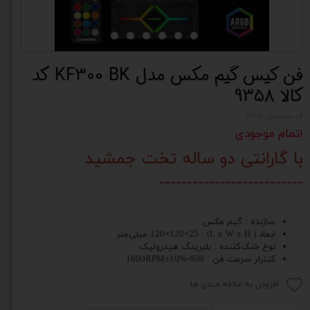
فن کیس گیم مکس مدل KF300 BK کد
کالا 9358
کد محصول: 9358
اتمام موجودی
با گارانتی دو ساله تخت جمشید
--------------------------
سازنده : گیم مکس
ابعاد ( L x W x H) : 120×120×25 میلی‌متر
نوع خنک‌کننده : بلبرینگ هیدرولیک
کنترلر سرعت فن : 800-1600RPM±10%
افزودن به علاقه مندی ها