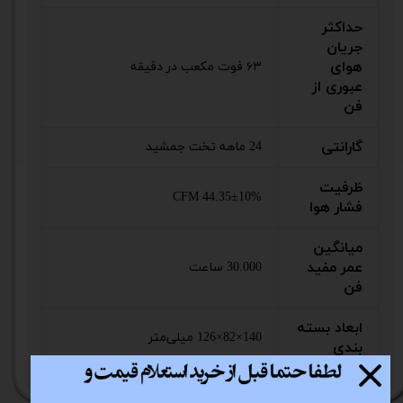
حداکثر
جریان
هوای
۶۳ فوت مکعب در دقیقه
عبوری از
فن
گارانتی
24 ماهه تخت جمشید
ظرفیت
44.35±10% CFM
فشار هوا
میانگین
عمر مفید
30.000 ساعت
فن
ابعاد بسته
140×82×126 میلی‌متر
بندی