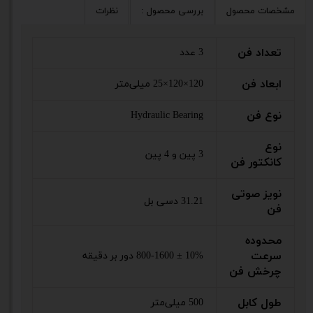
مشخصات محصول
بررسی محصول :
نظرات
تعداد فن
3 عدد
ابعاد فن
120×120×25 میلی‌متر
نوع فن
Hydraulic Bearing
نوع
3 پین و 4 پین
کانکتور فن
نویز صوتی
31.21 دسی بل
فن
محدوده
سرعت
10% ± 800-1600 دور بر دقیقه
چرخش فن
طول کابل
500 میلی‌متر