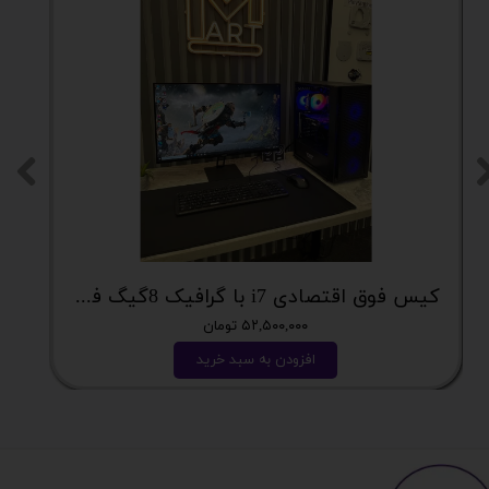
کیس فوق اقتصادی i7 با گرافیک 8گیگ فوق اکونومی کد 2162
۵۲,۵۰۰,۰۰۰ تومان
افزودن به سبد خرید