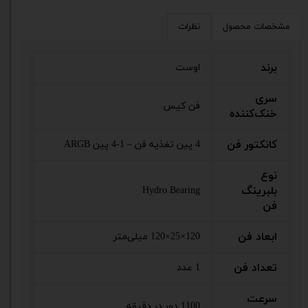
مشخصات محصول
نظرات
برند
اوست
سری
فن کیس
خنک‌کننده
کانکتور فن
4 پین تغذیه فن – 1-4 پین ARGB
نوع
بلبرینگ
Hydro Bearing
فن
ابعاد فن
120×25×120 میلی‌متر
تعداد فن
1 عدد
سرعت
1100 دور در دقیقه