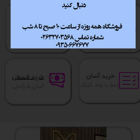
ارسال سریع
پشتیبانی انلاین
​​سراسر ایران
​7روز هفته 10تا 20
خرید آسان
خرید قسطی
فقط با چند کلیک
آسان به راحتی