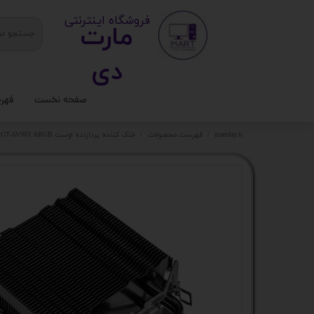
​ ​فروشگاه اینترنتی
مارت
دی​​​​​​
صفحه نخست
فهر
ستا
martday.ir
فهرست محصولات
خنک کننده پردازنده اوست GT-AV903 ARGB کد کالا 9352
کیس
قطع
تجه
مانی
کامپ
لواز