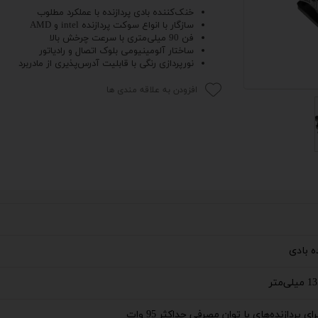
خنک‌کننده بادی پردازنده با عملکرد مطلوب
 اداری
سازگار با انواع سوکت‌‌ پردازنده‌ intel و AMD
فن 90 میلی‌متری با سرعت چرخش بالا
ساختار آلومینیومی بلوک اتصال و رادیاتور
گیمینگ
نورپردازی رنگی با قابلیت آدرس‌پذیری از مادربرد
اداری
افزودن به علاقه مندی ها
ی کیس استوک
تاپ
مان گیمینگ
سوری
ر
ه بادی
im
 پردازنده‌های با توان مصرفی حداکثر 95 وات