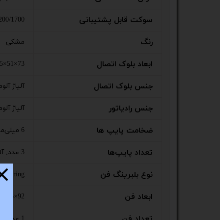
ستا
سوکت قابل پشتیبانی
00/1700
رنگ
مشکی
ابعاد بلوک اتصال
73×51×86.5 میلی‌متر
جنس بلوک اتصال
آلیاژ آلو
جنس رادیاتور
آلیاژ آلو
ضخامت پایپ ها
6 میلی‌متر
تعداد پایپ‌ها
3 عدد, آلیاژ مس
نوع بلبرینگ فن
 Bearing
ابعاد فن
92×25×92 میلی‌متر
تعداد فن
1 عدد