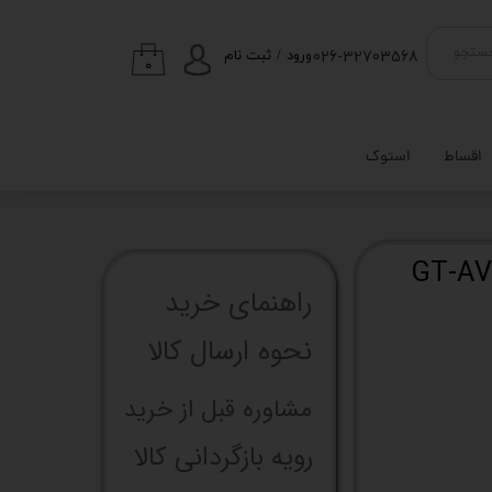
026-32703568
ستجو
ورود
/
ثبت نام
۰
حساب کاربری من
تغییر گذر واژه
اقساط
استوک
سفارشات
خروج از حساب
کاربری
دازنده اوست GT-AV903
راهنما​​​​​​​​​​​​​​ی خرید
نحوه ارسال کالا
مشاوره قبل از خرید
رویه بازگردانی کالا