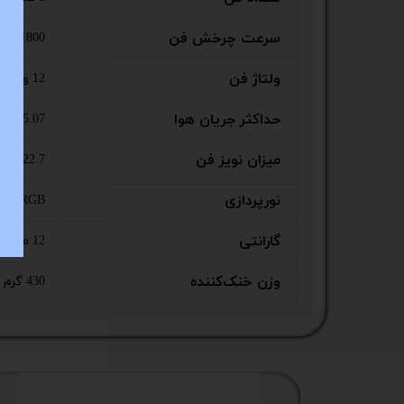
سرعت چرخش فن
1800 دور در دقیقه
ولتاژ فن
12 ولت
حداکثر جریان هوا
35.07 فوت مکعب در دقیقه
میزان نویز فن
22.7 دسی‌بل
نورپردازی
ARGB
گارانتی
12 ماهه گسترش تجارت تابا
وزن خنک‌کننده
430 گرم