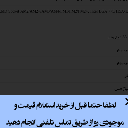
پ کامل
AMD Socket AM2/AM2+/AM3/AM4/FM1/FM2/FM2+, Intel LGA 775/115X/12
مینیوم
مینیوم
Hydro