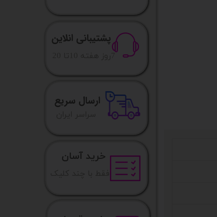
پشتیبانی انلاین
​7روز هفته 10تا 20
ارسال سریع
​​سراسر ایران
خرید آسان
فقط با چند کلیک