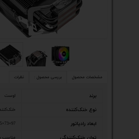
کیس
پک 
پک 
مین
لپ 
مبل
مشخصات محصول
بررسی محصول :
نظرات
اکس
برند
اوست
چاپگ
نوع خنک‌کننده
خنک‌کنند
گیم
ابعاد رادیاتور
97×73×135 میلی‌متر
ack
توان خنک‌کنندگی
مناسب برای