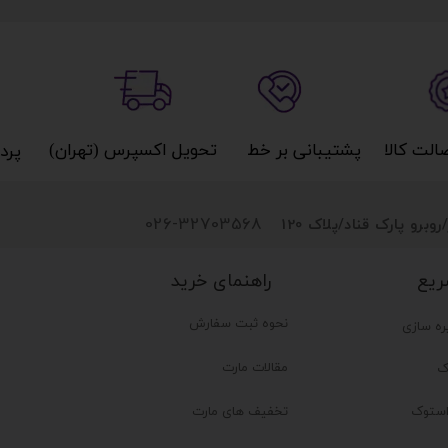
کالا​​​​​​​
پشتیبانی بر خط​​​​​​​
تحویل اکسپرس (تهران)​​​​​​​
پردا
026-32703568
روبرو پارک قناد
/پلاک 120
راهنمای خرید
ریع
نحوه ثبت سفارش
ره سازی
مقالات مارت
ک
تخفیف های مارت
ستوک