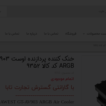
ج
ست محصولات
فروشگاه
تماس با ما
درباره ما
تماس با ما
پ کامل
 گیمینگ
خنک کننده پر
ARGB کد کالا 9352
ات کامپیوتر
کد محصول: 9352
یزات ذخیره سازی
اتمام موجودی
تور
با گارانتی گسترش تجارت تابا
-------------------------------
یوتر رومیزی
AWEST GT-AV903 ARGB Air Cooler
م جانبی کامپیوتر