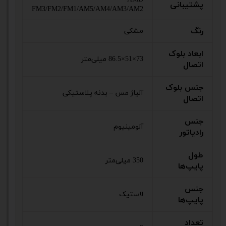
پشتیبانی
FM3/FM2/FM1/AM5/AM4/AM3/AM2
رنگ
مشکی
ابعاد بلوک
73×51×86.5 میلی‌متر
اتصال
جنس بلوک
آلیاژ مس – بدنه پلاستیکی
اتصال
جنس
آلومینیوم
رادیاتور
طول
350 میلی‌متر
پایپ‌ها
جنس
لاستیک
پایپ‌ها
تعداد