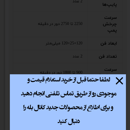
2 عدد
پایپ‌ها
سرعت
چرخش
2250 تا 2750 دور در دقیقه
پمپ
ابعاد فن
120×25×120 میلی‌متر
تعداد فن
2 عدد
سرعت
900 تا 1800 دور در دقیقه
چرخش فن
حداکثر
76.67 فوت مکعب در دقیقه
جریان هوا
ولتاژ فن
12 ولت
میزان نویز
37 دسی‌بل
فن