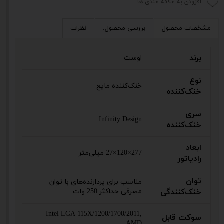
افزودن به علاقه مندی ها
مشخصات محصول
بررسی محصول:
نظرات
برند
اوست
نوع
خنک‌کننده مایع
خنک‌کننده
سری
Infinity Design
خنک‌کننده
ابعاد
277×120×27 میلی‌متر
رادیاتور
توان
مناسب برای پردازنده‌های با توان
خنک‌کنندگی
مصرفی حداکثر 250 وات
Intel LGA 115X/1200/1700/2011,
سوکت قابل
AMD