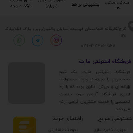
تحویل اکسپرس
۷ روز ضمانت
ضمانت اصالت
پشتیبانی بر خط​​​​​​​
(تهران)​​​​​​​
بازگشت وجه​​​​​​​
کالا​​​​​​​
​​کرج/کارخانه قند/میدان فهمیده خیابان والفجر/روبرو پارک قناد
/پلاک
120
026-32703568
​فروشگاه اینترنتی مارت
​فروشگاه اینترنتی مارت یک تیم
تخصصی و با تجربه در زمینه محصولات
رایانه ای و فروش آنلاین بوده که با راه
اندازی فروشگاه آنلاین خود، خدمات
تخصصی را خدمت مشتریان گرامی ارائه
می دهد.
دسترسی سریع
راهنمای خرید
تجهیزات ذخیره سازی
نحوه ثبت سفارش