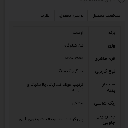
افزودن به علاقه مندی ها
مشخصات محصول
بررسی محصول:
نظرات
برند
اوست
وزن
7.2 کیلوگرم
فرم ظاهری
Mid-Tower
نوع کاربری
خانگی, گیمینگ
ساختار
ترکیب فولاد ضد زنگ، پلاستیک و
بدنه
شیشه
رنگ شاسی
مشکی
جنس پنل
پلی کربنات و ترمو پلاست و توریِ فلزی
جلویی