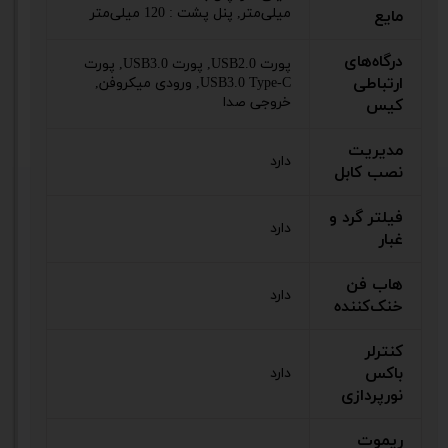
میلی‌متر, پنل پشت : 120 میلی‌متر
مایع
درگاه‌های
پورت USB2.0, پورت USB3.0, پورت
ارتباطی
USB3.0 Type-C, ورودی میکروفن,
خروجی صدا
کیس
مدیریت
دارد
نصب کابل
فیلتر گرد و
دارد
غبار
هاب فن
دارد
خنک‌کننده
کنترلر
باکس
دارد
نورپردازی
ریموت