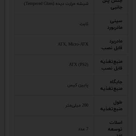
جنس پنل
شیشه حرارت دیده (Tempered Glass)
جانبی
سینی
ثابت
مادربورد
مادربرد
ATX, Micro-ATX
قابل نصب
منبع‌تغذیه
ATX (PS2)
قابل نصب
جایگاه
پایین کیس
منبع‌تغذیه
طول
200 میلی‌متر
منبع‌تغذیه
اسلات
توسعه
7 عدد
افقی