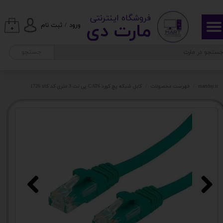
​ ​فروشگاه اینترنتی
حساب کاربری من
مارت دی​​​​​​
ورود
/
ثبت نام
۰
تغییر گذر واژه
جستجو
سفارشات
martday.ir
فهرست محصولات
کابل شبکه پچ کورد CAT6 پی نت 3 متری کد کالا 1726
خروج از حساب کاربری