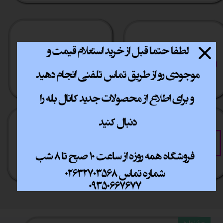
ارسال سریع
پشتیبانی انلاین
​​سراسر ایران
​7روز هفته 10تا 20
خرید آسان
خرید قسطی
فقط با چند کلیک
آسان به راحتی
جشنواره