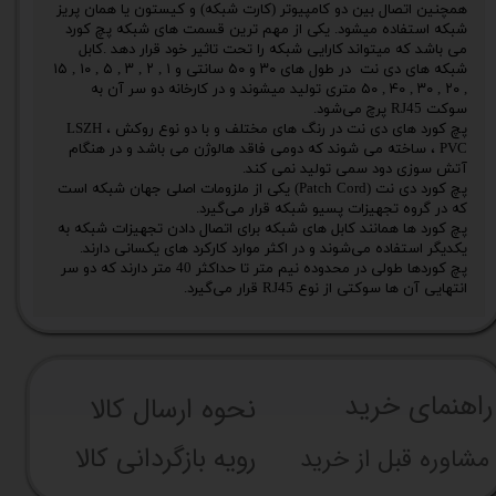
همچنین اتصال بین دو کامپیوتر (کارت شبکه) و کیستون یا همان پریز
شبکه استفاده میشود. یکی از مهم ترین قسمت های شبکه پچ کورد
می باشد که میتواند کارایی شبکه را تحت تاثیر خود قرار دهد .کابل
شبکه های دی نت در طول های ۳۰ و ۵۰ سانتی و ۱ , ۲ , ۳ , ۵ , ۱۰ , ۱۵
, ۲۰ , ۳۰ , ۴۰ , ۵۰ متری تولید میشوند و در کارخانه دو سر آن به
سوکت RJ45 پرچ می‌شود.
پچ کورد های دی نت در رنگ های مختلف و با دو نوع روکش LSZH ،
PVC ، ساخته می شوند که دومی فاقد هالوژن می باشد و در هنگام
آتش سوزی دود سمی تولید نمی کند.
پچ‌ کورد دی نت (Patch Cord) یکی از ملزومات اصلی جهان شبکه‌ است
که در گروه تجهیزات پسیو شبکه قرار می‌گیرد.
پچ‌ کورد ها همانند کابل‌ های شبکه برای اتصال دادن تجهیزات شبکه به
یکدیگر استفاده می‌شوند و در اکثر موارد کارکرد های یکسانی دارند.
پچ‌ کوردها طولی در محدوده نیم متر تا حداکثر 40 متر دارند که دو سر
انتهایی آن‌ ها سوکتی از نوع RJ45 قرار می‌گیرد.
راهنما​​​​​​​​​​​​​​ی خرید
نحوه ارسال کالا
رویه بازگردانی کالا
مشاوره قبل از خرید