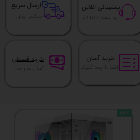
ارسال سریع
پشتیبانی انلاین
​​سراسر ایران
​7روز هفته 10تا 20
خرید آسان
خرید قسطی
فقط با چند کلیک
آسان به راحتی
NEW