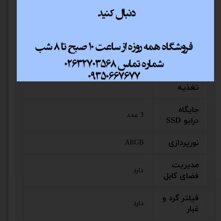
پشتیبانی
از DVD-
ندارد
ROM
جایگاه
نصب منبع
پایین
تغذیه
جایگاه
3 عدد
درایو SSD
نور‌پردازی
ARGB
مدیریت
دارد
فضای کابل
فیلتر گرد و
دارد
غبار