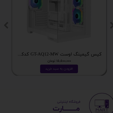
کیس گیمینگ اوست GT-AQ12-MW کدکالا 5628
۱۵,۵۰۰,۰۰۰ تومان
افزودن به سبد خرید
​ ​فروشگاه اینترنتی
مــــــــارت​​​​​​