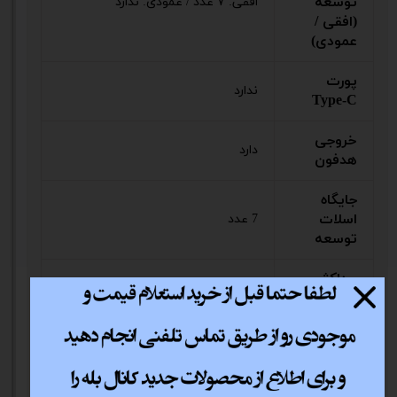
توسعه
افقی: ۷ عدد / عمودی: ندارد
(افقی /
عمودی)
پورت
ندارد
Type-C
خروجی
دارد
هدفون
جایگاه
اسلات
7 عدد
توسعه
حداکثر
ارتفاع
165 میلیمتر
خنک‌کننده
پردازنده
پورت
دارد
ریست