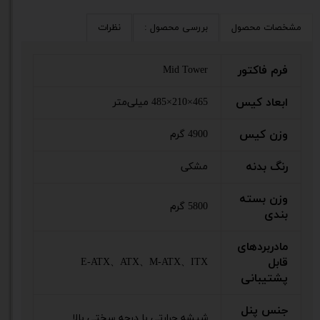
مشخصات محصول
بررسی محصول :
نظرات
فرم فاکتور
Mid Tower
ابعاد کیس
465×210×485 میلی‌متر
وزن کیس
4900 گرم
رنگ بدنه
مشکی
وزن بسته
5800 گرم
بندی
مادربردهای
قابل
E-ATX、ATX、M-ATX、ITX
پشتیبانی
جنس پنل
شیشه حرارتی با درجه سختی بالا