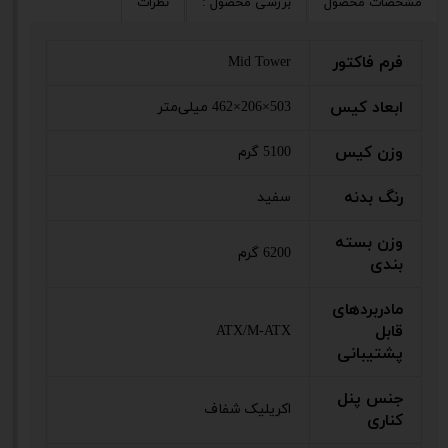
مشخصات محصول
بررسی محصول :
نظرات
فرم فاکتور
Mid Tower
ابعاد کیس
503×206×462 میلی‌متر
وزن کیس
5100 گرم
رنگ بدنه
سفید
وزن بسته
6200 گرم
بندی
مادربردهای
قابل
ATX/M-ATX
پشتیبانی
جنس پنل
اکریلیک شفاف
کناری