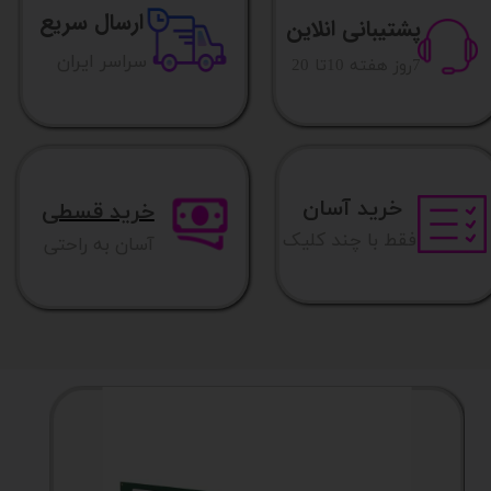
ارسال سریع
پشتیبانی انلاین
​​سراسر ایران
​7روز هفته 10تا 20
خرید آسان
خرید قسطی
فقط با چند کلیک
آسان به راحتی