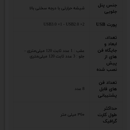
جنس پنل
شیشه حرارتی با درجه سختی بالا
جلویی
پورت USB
USB3.0 ×1 - USB2.0 ×2
تعداد،
ابعاد و
جایگاه فن
عقب : 1 عدد ثابت 120 میلی‌متری -
های از
جلو : 3 عدد ثابت 120 میلی‌متری
پیش
نصب شده
تعداد فن
های قابل
8 عدد
پشتیبانی
حداکثر
طول کارت
۳6۰ میلی متر
گرافیک