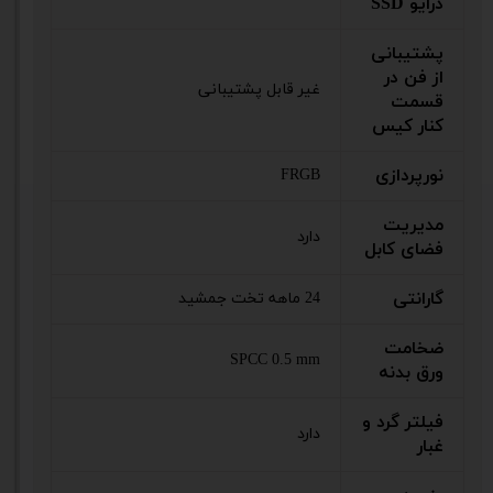
درایو SSD
پشتیبانی
از فن در
غیر قابل پشتیبانی
قسمت
کنار کیس
نور‌پردازی
FRGB
مدیریت
دارد
فضای کابل
گارانتی
24 ماهه تخت جمشید
ضخامت
SPCC 0.5 mm
ورق بدنه
فیلتر گرد و
دارد
غبار