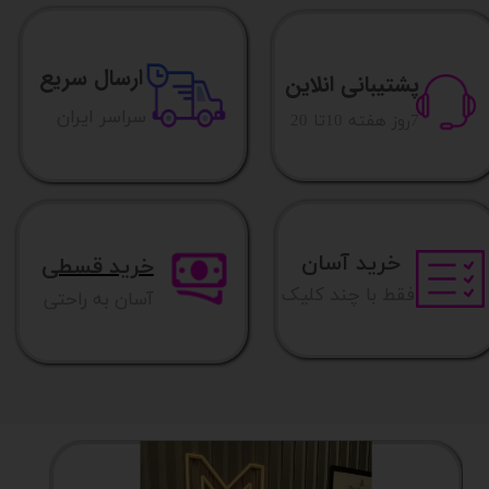
ارسال سریع
پشتیبانی انلاین
​​سراسر ایران
​7روز هفته 10تا 20
خرید آسان
خرید قسطی
فقط با چند کلیک
آسان به راحتی