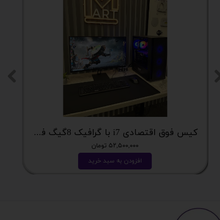
کیس فوق اقتصادی i7 با گرافیک 8گیگ فوق اکونومی کد 2162
۵۲,۵۰۰,۰۰۰ تومان
افزودن به سبد خرید