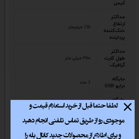
کیس
حداکثر
ارتفاع
156 میلیمتر
خنک‌کننده
پردازنده
حداکثر
طول کارت
۳6۰ میلی متر
گرافیک
جایگاه
2 عدد
درایو SSD
جایگاه
اسلات
7 عدد
توسعه
جایگاه
نصب منبع
بالا