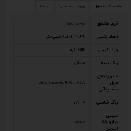
مشخصات محصول
بررسی محصول :
نظرات
فرم فاکتور
Mid Tower
ابعاد کیس
370×184×412 میلی‌متر
وزن کیس
4400 گرم
رنگ بدنه
مشکی
مادربردهای
قابل
ATX Micro-ATX Mini-ITX
پشتیبانی
رنگ شاسی
مشکی
سینی
درایو 3.5
2 عدد
اینچی