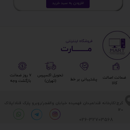
افزودن به سبد خرید
​ ​فروشگاه اینترنتی
مــــــــارت​​​​​​
تحویل اکسپرس
۷ روز ضمانت
ضمانت اصالت
پشتیبانی بر خط​​​​​​​
(تهران)​​​​​​​
بازگشت وجه​​​​​​​
کالا​​​​​​​
​​کرج/کارخانه قند/میدان فهمیده خیابان والفجر/روبرو پارک قناد
/پلاک
120
026-32703568