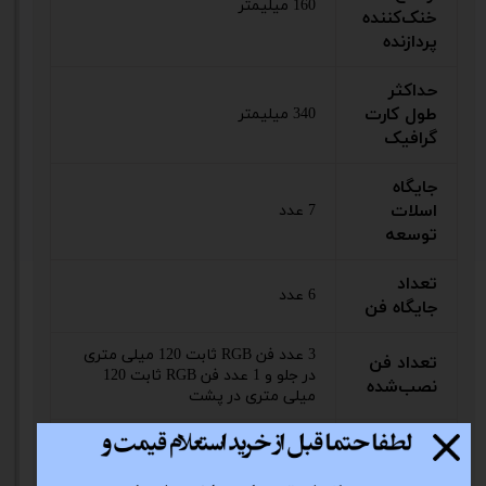
160 میلیمتر
خنک‌کننده
پردازنده
حداکثر
طول کارت
340 میلیمتر
گرافیک
جایگاه
اسلات
7 عدد
توسعه
تعداد
6 عدد
جایگاه‌ فن
3 عدد فن RGB ثابت 120 میلی متری
تعداد فن
در جلو و 1 عدد فن RGB ثابت 120
نصب‌شده
میلی متری در پشت
جایگاه فن
3 عدد 120 میلی متری یا 2 عدد 140
در پنل
میلی متری