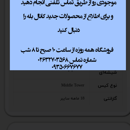
جلویی
جایگاه فن
در پنل
1 عدد 120 میلی متری
پشتی
جایگاه فن
در قسمت
2 عدد 120 میلی متری
بالایی
پنجره
سمت چپ
شیشه‌ای
نوع کیس
Middle Tower
گارانتی
18 ماهه سایبر