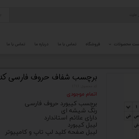
ج
ست محصولات
فروشگاه
تماس با ما
درباره ما
تماس با ما
پ کامل
 گیمینگ
برچسب شفاف حروف فارسی کد کالا 
ات کامپیوتر
کد محصول: 1713
اتمام موجودی
یزات ذخیره سازی
برچسب کیبورد حروف فارسی
رنگ شیشه ای
تور
دارای علائم استاندارد
لیبل کیبورد
یوتر رومیزی
لیبل صفحه کلید لپ تاپ و کامپیوتر
م جانبی کامپیوتر