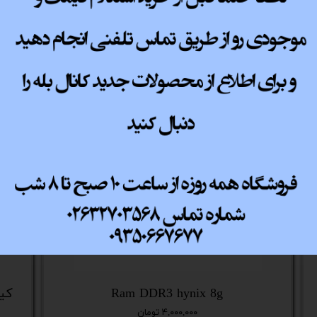
پ کامل
Ram DDR3 hynix 8g
کیس نسل
۴,۰۰۰,۰۰۰ تومان