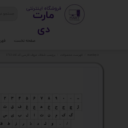
​ ​فروشگاه اینترنتی
مارت
دی​​​​​​
صفحه نخست
فهر
ستا
martday.ir
فهرست محصولات
برچسب شفاف حروف فارسی کد کالا 1713
کیس
قطع
تجه
مانی
کامپ
لواز