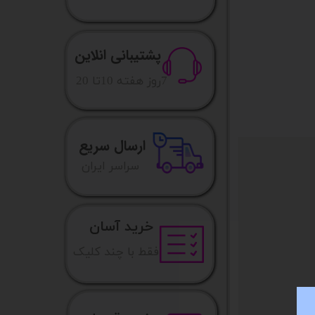
پشتیبانی انلاین
​7روز هفته 10تا 20
ارسال سریع
​​سراسر ایران
خرید آسان
فقط با چند کلیک