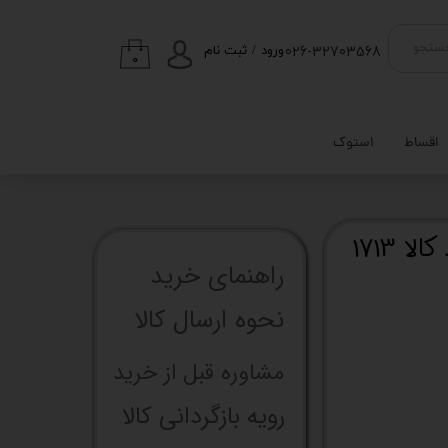
026-32703568
ستجو
ورود
/
ثبت نام
۰
حساب کاربری من
تغییر گذر واژه
اقساط
استوک
سفارشات
خروج از حساب
کاربری
1713
راهنما​​​​​​​​​​​​​​ی خرید
نحوه ارسال کالا
مشاوره قبل از خرید
رویه بازگردانی کالا