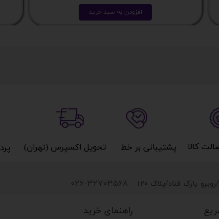
افزودن به سبد خرید
کالا​​​​​​​
پشتیبانی بر خط​​​​​​​
تحویل اکسپرس (تهران)​​​​​​​
پردا
026-32703568
روبرو پارک قناد
/پلاک 120
راهنمای خرید
ریع