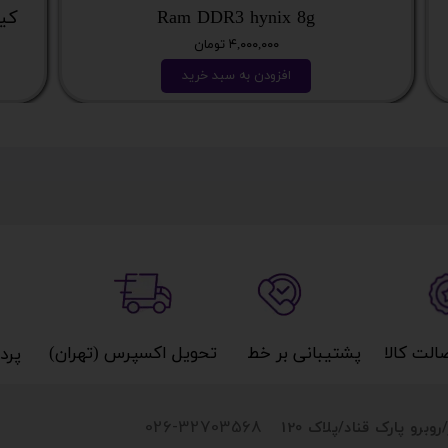
Ram DDR3 hynix 8g
کیس نسل
۴,۰۰۰,۰۰۰ تومان
افزودن به سبد خرید
کالا​​​​​​​
پشتیبانی بر خط​​​​​​​
تحویل اکسپرس (تهران)​​​​​​​
پردا
026-32703568
روبرو پارک قناد
/پلاک 120