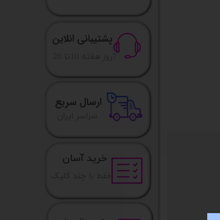
پشتیبانی انلاین
​7روز هفته 10تا 20
ارسال سریع
​​سراسر ایران
خرید آسان
فقط با چند کلیک