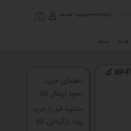
026-32703568
ستجو
ورود
/
ثبت نام
۰
حساب کاربری من
تغییر گذر واژه
اقساط
استوک
سفارشات
خروج از حساب
کاربری
پایه خنک کننده لپتاپ مدل XP-F97D کد
راهنما​​​​​​​​​​​​​​ی خرید
نحوه ارسال کالا
مشاوره قبل از خرید
رویه بازگردانی کالا