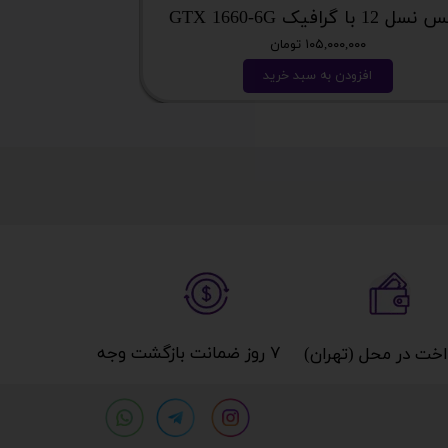
 12 با گرافیک GTX 1660-6G
میز گیمینگ T DAY EDITION
۱۰۵,۰۰۰,۰۰۰ تومان
افزودن به سبد خرید
ا
۷ روز ضمانت بازگشت وجه​​​​​​​
خت در محل (تهران)​​​​​​​