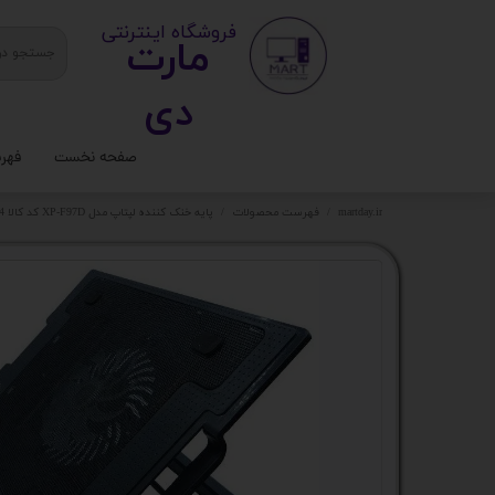
​ ​فروشگاه اینترنتی
مارت
دی​​​​​​
صفحه نخست
فهر
ستا
martday.ir
فهرست محصولات
پایه خنک کننده لپتاپ مدل XP-F97D کد کالا 9604
کیس
قطع
تجه
مانی
کامپ
لواز