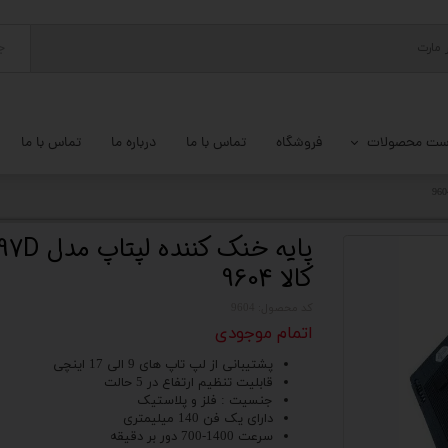
ج
ست محصولات
فروشگاه
تماس با ما
درباره ما
تماس با ما
پ کامل
 گیمینگ
کالا 9604
ات کامپیوتر
کد محصول: 9604
یزات ذخیره سازی
اتمام موجودی
تور
پشتیبانی از لپ تاپ های 9 الی 17 اینچی
قابلیت تنظیم ارتفاع در 5 حالت
یوتر رومیزی
جنسیت : فلز و پلاستیک
دارای یک فن 140 میلیمتری
سرعت 1400-700 دور بر دقیقه
م جانبی کامپیوتر