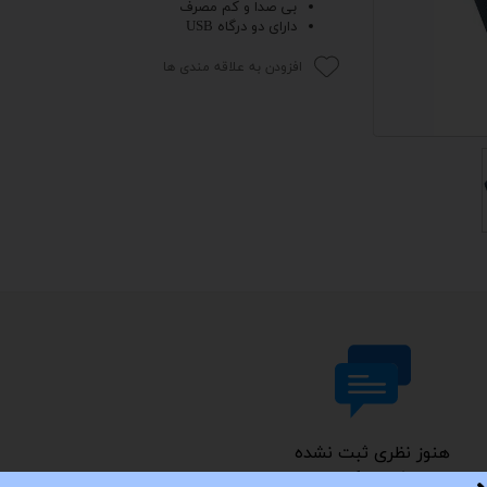
بی صدا و کم مصرف
دارای دو درگاه USB
 اداری
افزودن به علاقه مندی ها
گیمینگ
اداری
ی کیس استوک
تاپ
مان گیمینگ
سوری
ر
im
هنوز نظری ثبت نشده
نفری باشید که نظر می‌دهید