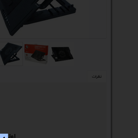
کیس
پک 
پک 
مین
لپ 
مبل
نظرات
اکس
چاپگ
گیم
ack
اولین 