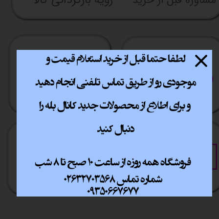
رویه بازگردانی کالا
ارسال سریع
پشتیبانی انلاین
​​سراسر ایران
​7روز هفته 10تا 20
خرید آسان
خرید قسطی
فقط با چند کلیک
آسان به راحتی