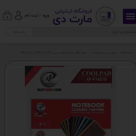
​ ​فروشگاه اینترنتی
حساب کاربری من
مارت دی​​​​​​
ورود
/
ثبت نام
۰
تغییر گذر واژه
جستجو
سفارشات
martday.ir
فهرست محصولات
پایه خنک کننده لپتاپ مدل XP-F1427D کد کالا 9603
خروج از حساب کاربری