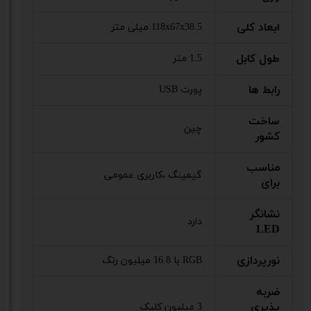
ابعاد کلی
118x67x38.5 میلی‌ متر
طول کابل
1.5 متر
رابط ها
پورت USB
ساخت
چین
کشور
مناسب
گیمینگ ،کاربری عمومی
برای
نشانگر
دارد
LED
نورپردازی
RGB با 16.8 میلیون رنگ
ضربه
پذیری
3 میلیون کلیک