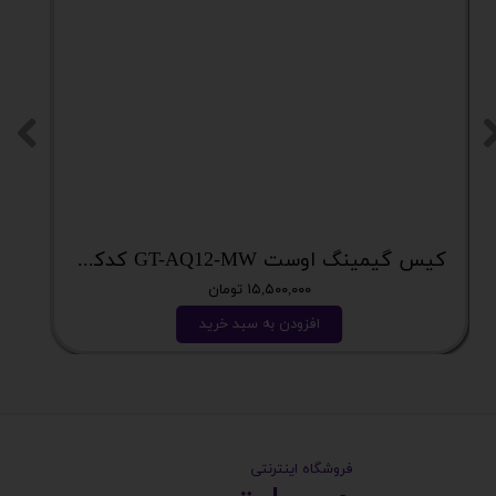
کیس گیمینگ اوست GT-AQ12-MW کدکالا 5628
۱۵,۵۰۰,۰۰۰ تومان
افزودن به سبد خرید
​ ​فروشگاه اینترنتی