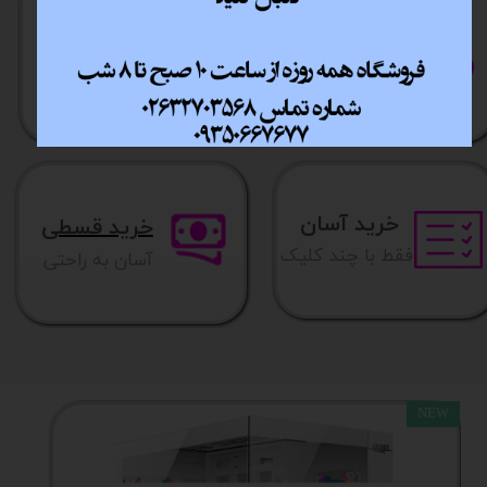
ارسال سریع
پشتیبانی انلاین
​​سراسر ایران
​7روز هفته 10تا 20
خرید آسان
خرید قسطی
فقط با چند کلیک
آسان به راحتی
NEW