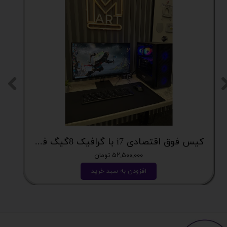
کیس فوق اقتصادی i7 با گرافیک 8گیگ فوق اکونومی کد 2162
۵۲,۵۰۰,۰۰۰ تومان
افزودن به سبد خرید