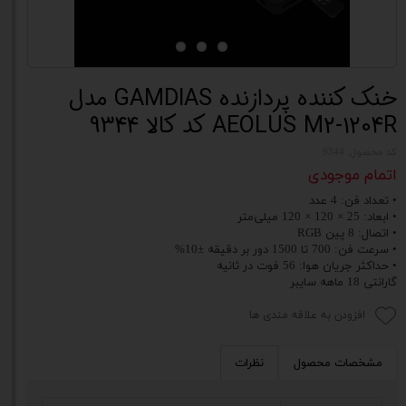
خنک کننده پردازنده GAMDIAS مدل
AEOLUS M2-1204R کد کالا 9344
کد محصول: 9344
اتمام موجودی
• تعداد فن‌: 4 عدد
• ابعاد: 25 × 120 × 120 میلی‌متر
• اتصال: 8 پین RGB
• سرعت فن: 700 تا 1500 دور بر دقیقه ±10%
• حداکثر جریان هوا: 56 فوت در ثانیه
گارانتی 18 ماهه سایبر
افزودن به علاقه مندی ها
مشخصات محصول
نظرات