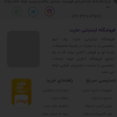
​​کرج/کارخانه قند/میدان فهمیده خیابان والفجر/روبرو پارک قناد
/پلاک
120
026-32703568
​فروشگاه اینترنتی مارت
​فروشگاه اینترنتی مارت یک تیم
تخصصی و با تجربه در زمینه محصولات
رایانه ای و فروش آنلاین بوده که با راه
اندازی فروشگاه آنلاین خود، خدمات
تخصصی را خدمت مشتریان گرامی ارائه
می دهد.
دسترسی سریع
راهنمای خرید
تجهیزات ذخیره سازی
نحوه ثبت سفارش
مانیتور استوک
مقالات مارت
مینی کیس استوک
تخفیف های مارت
پاور کامپیوتر استوک
ورود به سایت مارت