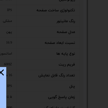
ستا
تکنولوژی ساخت صفحه
IPS
رنگ مانیتور
مشکی
مدل صفحه
پهن
نسبت ابعاد صفحه
16:9
نوع پایه ها
اسانسور
فریم ریت
60HZ
تعداد رنگ قابل نمایش
16 میلیون رنگ
پنل
IPS
زمان پاسخ گویی
۵ ثانیه
1:1000