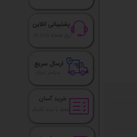
پشتیبانی انلاین
​7روز هفته 10تا 20
ارسال سریع
​​سراسر ایران
خرید آسان
فقط با چند کلیک