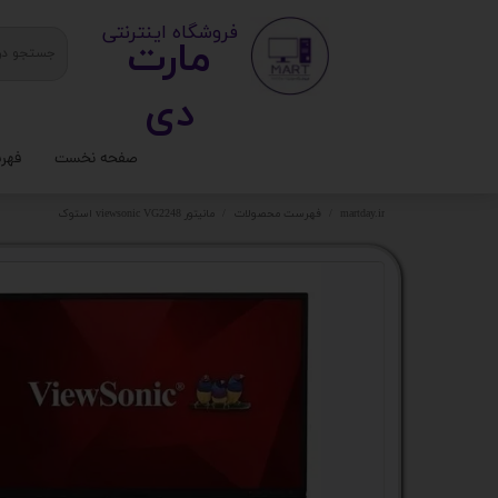
​ ​فروشگاه اینترنتی
مارت
دی​​​​​​
صفحه نخست
فهر
ستا
martday.ir
فهرست محصولات
مانیتور viewsonic VG2248 استوک
کیس
قطع
تجه
مانی
کامپ
لواز