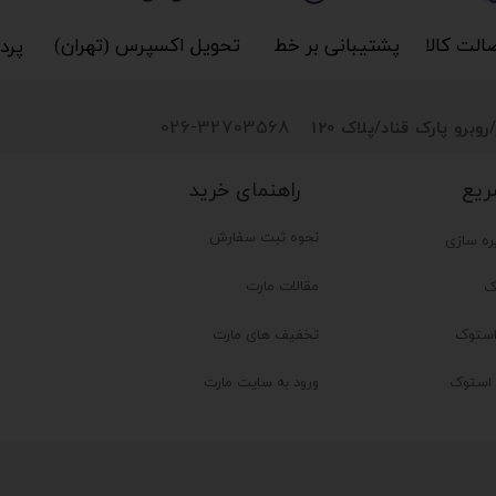
کالا​​​​​​​
پشتیبانی بر خط​​​​​​​
تحویل اکسپرس (تهران)​​​​​​​
پردا
026-32703568
روبرو پارک قناد
/پلاک 120
راهنمای خرید
ریع
نحوه ثبت سفارش
ره سازی
مقالات مارت
ک
تخفیف های مارت
ستوک
ر استوک
ورود به سایت مارت