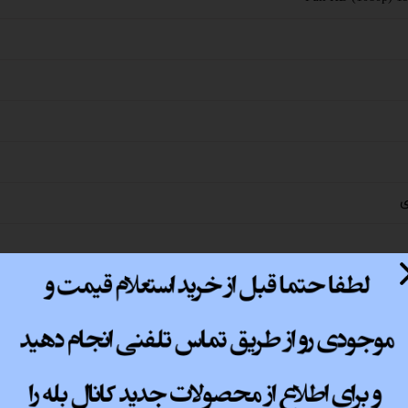
پ کامل
ی