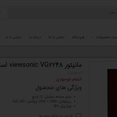
ج
ست محصولات
فروشگاه
تماس با ما
درباره ما
تماس با ما
پ کامل
 گیمینگ
مانیتور viewsonic VG2248 استوک
ات کامپیوتر
کد محصول:
اتمام موجودی
یزات ذخیره سازی
ویژگی های محصول
تور
سایز صفحه نمایش: 22 اینچ
رزولوشن: 1080 × 1920 پیکسل - Full HD
یوتر رومیزی
نوع پنل: IPS
م جانبی کامپیوتر
افزودن به علاقه مندی ها