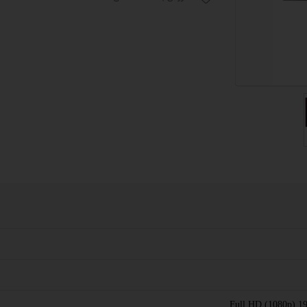
 اداری
گیمینگ
اداری
ی کیس استوک
تاپ
مان گیمینگ
سوری
ر
im
Full HD (1080p) 1