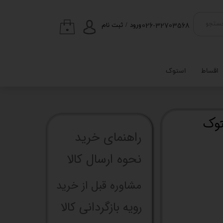
026-32703568
ستجو
ورود
/
ثبت نام
۰
حساب کاربری من
تغییر گذر واژه
اقساط
استوک
سفارشات
خروج از حساب
کاربری
راهنما​​​​​​​​​​​​​​ی خرید
نحوه ارسال کالا
مشاوره قبل از خرید
رویه بازگردانی کالا