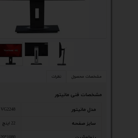
کیس
پک 
پک 
مین
لپ 
مبل
مشخصات محصول
نظرات
اکس
مشخصات فنی مانیتور
چاپگ
مدل مانیتور
VG2248
گیم
سایز صفحه
22 اینچ
ack
رزولوشین
920*1080