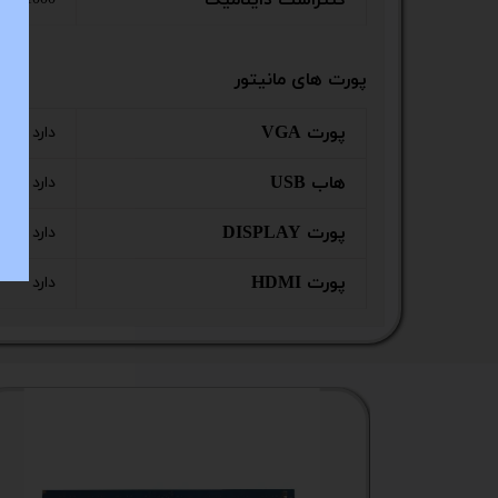
کنتراست داینامیک
پورت های مانیتور
پورت VGA
دارد
هاب USB
دارد
پورت DISPLAY
دارد
پورت HDMI
دارد