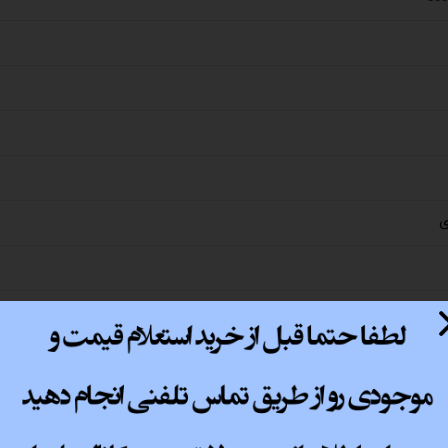
پ کامل
ی