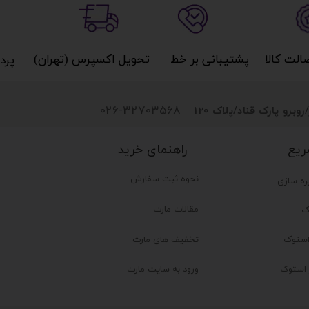
کالا​​​​​​​
پشتیبانی بر خط​​​​​​​
تحویل اکسپرس (تهران)​​​​​​​
پردا
026-32703568
روبرو پارک قناد
/پلاک 120
راهنمای خرید
ریع
نحوه ثبت سفارش
ره سازی
مقالات مارت
ک
تخفیف های مارت
ستوک
ر استوک
ورود به سایت مارت