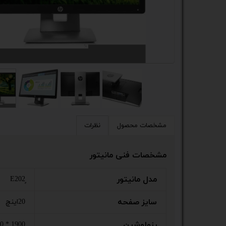
کیس
پک 
پک 
مین
لپ 
مبل
مشخصات محصول
نظرات
اکس
مشخصات فنی مانیتور
چاپگ
مدل مانیتور
گیم
سایز صفحه
20اینچ
ack
رزولوشین
1900 * 1600