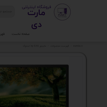
​ ​فروشگاه اینترنتی
مارت
دی​​​​​​
صفحه نخست
فهر
ستا
martday.ir
فهرست محصولات
مانیتور hp E202 استوک
کیس
قطع
تجه
مانی
کامپ
لواز