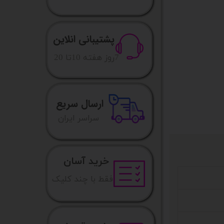
پشتیبانی انلاین
​7روز هفته 10تا 20
ارسال سریع
​​سراسر ایران
خرید آسان
فقط با چند کلیک