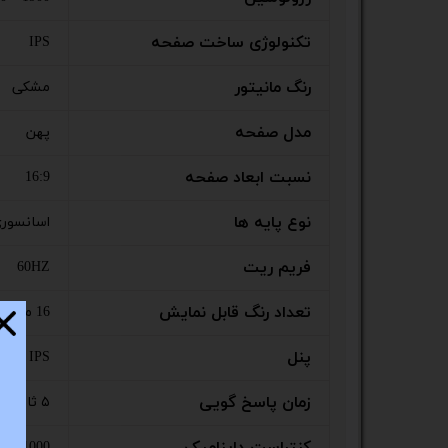
ستا
تکنولوژی ساخت صفحه
IPS
رنگ مانیتور
مشکی
مدل صفحه
پهن
نسبت ابعاد صفحه
16:9
نوع پایه ها
اسانسور
فریم ریت
60HZ
تعداد رنگ قابل نمایش
16 میلیون رنگ
پنل
IPS
زمان پاسخ گویی
۵ ثانیه
1:1000