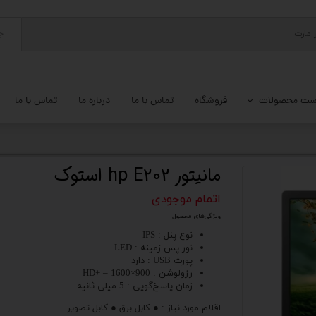
ج
ست محصولات
فروشگاه
تماس با ما
درباره ما
تماس با ما
پ کامل
 گیمینگ
مانیتور hp E202 استوک
ات کامپیوتر
اتمام موجودی
ویژگی‌های محصول
یزات ذخیره سازی
نوع پنل : IPS
نور پس زمینه : LED
تور
پورت USB : دارد
رزولوشن : 900×1600 – +HD
یوتر رومیزی
زمان پاسخ‌گویی : 5 میلی ثانیه
اقلام مورد نیاز : ● کابل برق ● کابل تصویر
م جانبی کامپیوتر