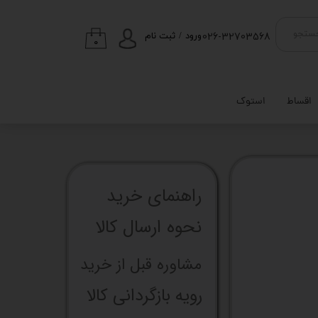
026-32703568
ستجو
ورود
/
ثبت نام
۰
حساب کاربری من
تغییر گذر واژه
اقساط
استوک
سفارشات
خروج از حساب
کاربری
راهنما​​​​​​​​​​​​​​ی خرید
نحوه ارسال کالا
مشاوره قبل از خرید
رویه بازگردانی کالا