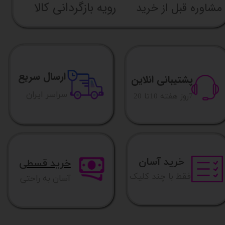
رویه بازگردانی کالا
مشاوره قبل از خرید
ارسال سریع
پشتیبانی انلاین
​​سراسر ایران
​7روز هفته 10تا 20
خرید آسان
خرید قسطی
فقط با چند کلیک
آسان به راحتی