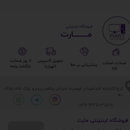
​ ​فروشگاه اینترنتی
مــــــــارت​​​​​​
تحویل اکسپرس
۷ روز ضمانت
ضمانت اصالت
پشتیبانی بر خط​​​​​​​
(تهران)​​​​​​​
بازگشت وجه​​​​​​​
کالا​​​​​​​
​​کرج/کارخانه قند/میدان فهمیده خیابان والفجر/روبرو پارک قناد
/پلاک
120
026-32703568
​فروشگاه اینترنتی مارت