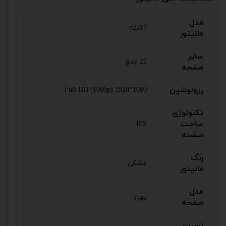
مدل
p2217
مانیتور
سایز
22 اینچ
صفحه
رزولوشین
Full HD (1080p) 1920*1080
تکنولوژی
ساخت
IPS
صفحه
رنگ
مشکی
مانیتور
مدل
پهن
صفحه
نسبت