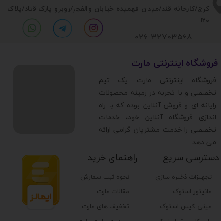
​​کرج/کارخانه قند/میدان فهمیده خیابان والفجر/روبرو پارک قناد
/پلاک
120
026-32703568
​فروشگاه اینترنتی مارت
​فروشگاه اینترنتی مارت یک تیم
تخصصی و با تجربه در زمینه محصولات
رایانه ای و فروش آنلاین بوده که با راه
اندازی فروشگاه آنلاین خود، خدمات
تخصصی را خدمت مشتریان گرامی ارائه
می دهد.
دسترسی سریع
راهنمای خرید
تجهیزات ذخیره سازی
نحوه ثبت سفارش
مانیتور استوک
مقالات مارت
مینی کیس استوک
تخفیف های مارت