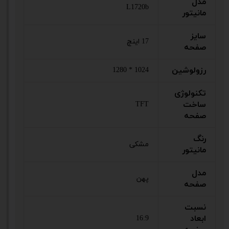
مدل
L1720b
مانیتور
سایز
17 اینچ
صفحه
رزولوشین
1024 * 1280
تکنولوژی
ساخت
TFT
صفحه
رنگ
مشکی
مانیتور
مدل
پهن
صفحه
نسبت
ابعاد
16:9