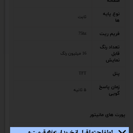
صفحه
نوع پایه
ثابت
ها
فریم ریت
75hz
تعداد رنگ
قابل
16 میلیون رنگ
نمایش
پنل
TFT
زمان پاسخ
۵ ثانیه
گویی
پورت های مانیتور
پورت
دارد