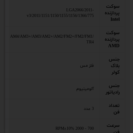
سوکت
LGA2066/2011-
پردازنده
v3/2011/1151/1150/1155/1156/1366/775
Intel
سوکت
AM4/AM3+/AM3/AM2+/AM2/FM2+/FM2/FM1/
پردازنده
TR4
AMD
جنس
بلاک
فلز مس
کولر
جنس
آلومینیوم
رادیاتور
تعداد
3 عدد
فن
سرعت
700 - 2000 RPM±10%
فن