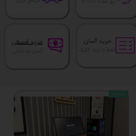
​​سراسر ایران
​7روز هفته 10تا 20
خرید آسان
خرید قسطی
فقط با چند کلیک
آسان به راحتی
جشنواره