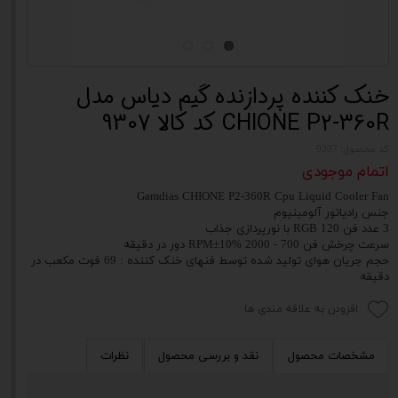
خنک کننده پردازنده گیم دیاس مدل
CHIONE P2-360R کد کالا 9307
کد محصول: 9307
اتمام موجودی
Gamdias CHIONE P2-360R Cpu Liquid Cooler Fan
جنس رادیاتور آلومینیوم
3 عدد فن 120 RGB با نورپردازی جذاب
سرعت چرخش فن 700 - 2000 RPM±10% دور در دقیقه
حجم جریان هوای تولید شده توسط فنهای خنک کننده : 69 فوت مکعب در
دقیقه
افزودن به علاقه مندی ها
مشخصات محصول
نقد و بررسی محصول
نظرات