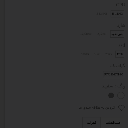
CPU
i5-12400f
i3-12100f
هارد
بدون هارد
500گیگ
1000گیگ
ssd
1000G
512G
256G
128G
گرافیک
RTX 3060TI-8G
رنگ
: سفید
افزودن به علاقه مندی ها
مشخصات
نظرات