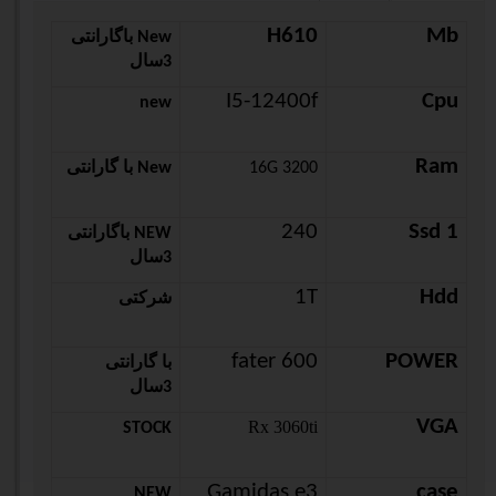
H610
Mb
New باگارانتی
3سال
I5-12400f
Cpu
new
Ram
16G 3200
New با گارانتی
240
Ssd 1
NEW باگارانتی
3سال
1T
Hdd
شرکتی
fater
600
POWER
با گارانتی
3سال
VGA
Rx 3060ti
STOCK
Gamidas e3
case
NEW