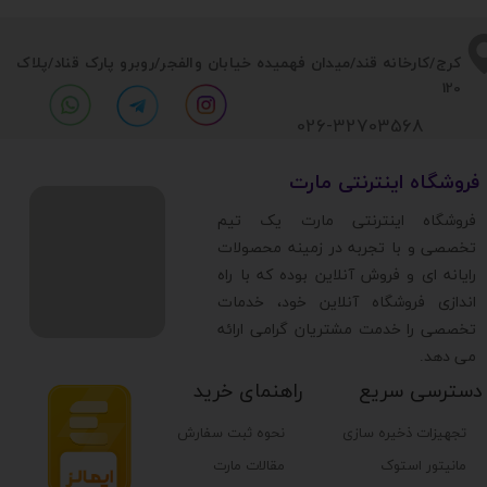
​​کرج/کارخانه قند/میدان فهمیده خیابان والفجر/روبرو پارک قناد
/پلاک
120
026-32703568
​فروشگاه اینترنتی مارت
​فروشگاه اینترنتی مارت یک تیم
تخصصی و با تجربه در زمینه محصولات
رایانه ای و فروش آنلاین بوده که با راه
اندازی فروشگاه آنلاین خود، خدمات
تخصصی را خدمت مشتریان گرامی ارائه
می دهد.
دسترسی سریع
راهنمای خرید
تجهیزات ذخیره سازی
نحوه ثبت سفارش
مانیتور استوک
مقالات مارت