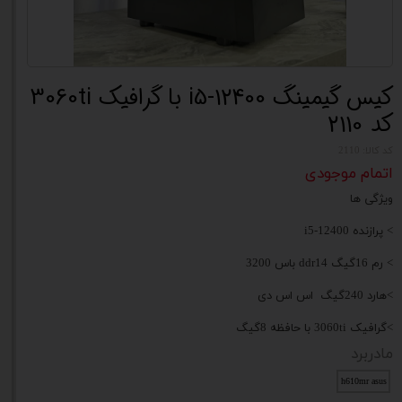
کیس گیمینگ i5-12400 با گرافیک 3060ti
کد 2110
کد کالا: 2110
اتمام موجودی
ویژگی ها
> پرازنده i5-12400
> رم 16گیگ ddr14 باس 3200
>هارد 240گیگ اس اس دی
>گرافیک 3060ti با حافظه 8گیگ
مادربرد
h610mr asus