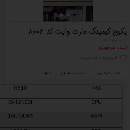
پکیج گیمینگ مارت وایت کد 8006
کد محصول: 8005
اتمام موجودی
افزودن به علاقه مندی ها
مشخصات کیس
مشخصات مانیتور
نظرات
H610
MB
I3-12100f
CPU
16G DDR4
RAM