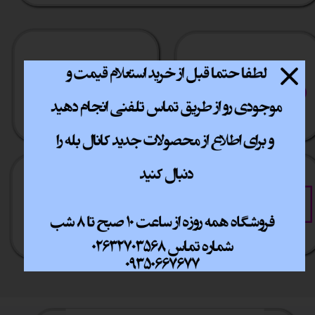
ارسال سریع
پشتیبانی انلاین
​​سراسر ایران
​7روز هفته 10تا 20
خرید آسان
خرید قسطی
فقط با چند کلیک
آسان به راحتی