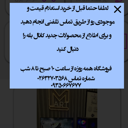
​7روز هفته 10تا 20
خرید آسان
خرید قسطی
فقط با چند کلیک
آسان به راحتی