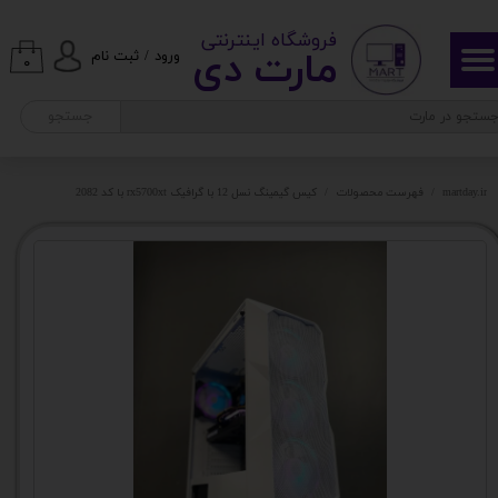
​ ​فروشگاه اینترنتی
حساب کاربری من
مارت دی​​​​​​
ورود
/
ثبت نام
۰
تغییر گذر واژه
جستجو
سفارشات
martday.ir
فهرست محصولات
کیس گیمینگ نسل 12 با گرافیک rx5700xt با کد 2082
خروج از حساب کاربری