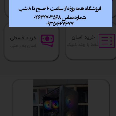
​​سراسر ایران
​7روز هفته 10تا 20
خرید آسان
خرید قسطی
فقط با چند کلیک
آسان به راحتی