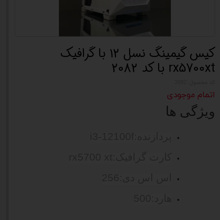
کیس گیمینگ نسل 12 با گرافیک
rx5700xt با کد 2082
کد محصول: 2082
اتمام موجودی
ویژگی ها
پردازنده:i3-12100f
کارت گرافیک:rx5700 xt
اس اس دی:256
هارد:500