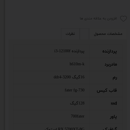
افزودن به علاقه مندی ها
مشخصات محصول
نظرات
پردازنده
پردازنده i3-12100f
مادربرد
h610m-k
رم
16گیگ ddr4-3200
قاب کیس
fater fg-730
ssd
128گیگ
پاور
700fater
گرافیک
RX 5700XT-8G استوک