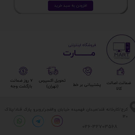
افزودن به سبد خرید
​ ​فروشگاه اینترنتی
مــــــــارت​​​​​​
تحویل اکسپرس
۷ روز ضمانت
ضمانت اصالت
پشتیبانی بر خط​​​​​​​
(تهران)​​​​​​​
بازگشت وجه​​​​​​​
کالا​​​​​​​
​​کرج/کارخانه قند/میدان فهمیده خیابان والفجر/روبرو پارک قناد
/پلاک
120
026-32703568