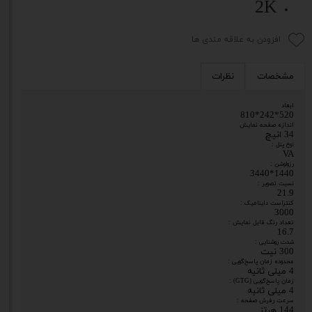
2K
افزودن به علاقه مندی ها
مشخصات
نظرات
ابعاد
520*242*810
اندازه صفحه نمایش
34 انیچ
نوع پنل :
VA
رزولوشن :
1440*3440
نسبت تصویر :
21.9
کنتراست داینامیک :
3000
تعداد رنگ قابل نمایش :
16.7
شدت روشنایی :
300 نیت
محدوده زمان پاسخ‌گویی :
4 میلی ثانیه
زمان پاسخ‌گویی (GTG) :
4 میلی ثانیه
سرعت رفرش صفحه :
144 هرتز