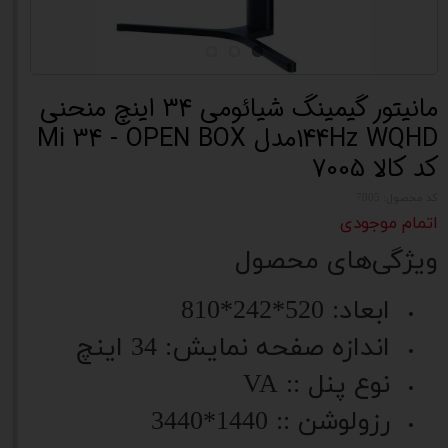
مانیتور گیمینگ شیائومی 34 اینچ منحنی
144Hz WQHDمدل Mi 34 - OPEN BOX
کد کالا 7005
کد محصول: 7005
اتمام موجودی
ویژگی‌های محصول
ابعاد: 520*242*810
اندازه صفحه نمایش: 34 اینچ
نوع پنل :: VA
رزولوشن :: 1440*3440