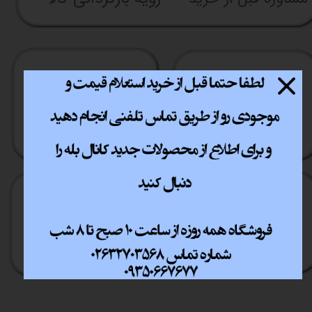
ارسال سریع
پشتیبانی انلاین
​​سراسر ایران
​7روز هفته 10تا 20
خرید آسان
خرید قسطی
فقط با چند کلیک
آسان به راحتی