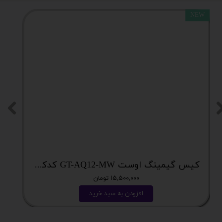
NEW
کیس گیمینگ اوست GT-AQ12-MW کدکالا 5628
۱۵,۵۰۰,۰۰۰ تومان
افزودن به سبد خرید