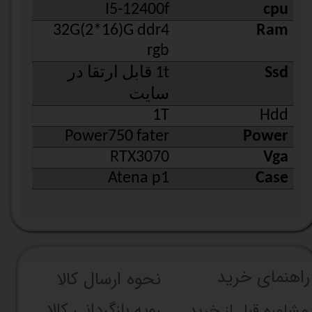
I5-12400f
cpu
32G(2*16)G ddr4
Ram
rgb
Ssd
1t قابل ارتقا در
سایت
1T
Hdd
Power750 fater
Power
RTX3070
Vga
Atena p1
Case
راهنما​​​​​​​​​​​​​​ی خرید
نحوه ارسال کالا
رویه بازگردانی کالا
مشاوره قبل از خرید