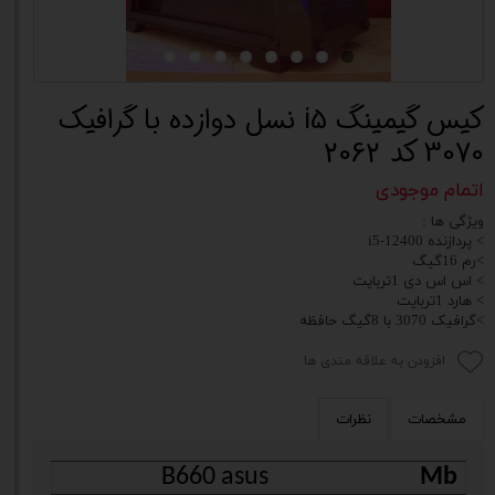
کیس گیمینگ i5 نسل دوازده با گرافیک
3070 کد 2062
اتمام موجودی
ویژگی ها :
> پردازنده i5-12400
>رم 16گیگ
> اس اس دی 1تربایت
> هارد 1تربایت
>گرافیک 3070 با 8گیگ حافظه
افزودن به علاقه مندی ها
مشخصات
نظرات
B660 asus
Mb